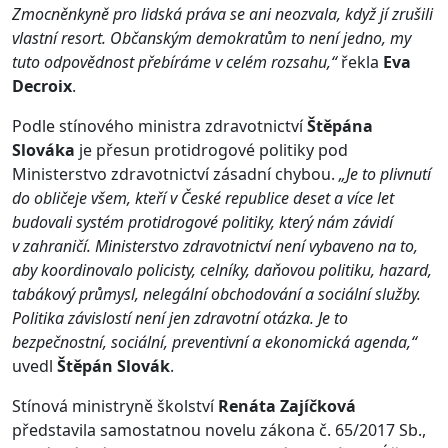
Zmocněnkyně pro lidská práva se ani neozvala, když jí zrušili
vlastní resort. Občanským demokratům to není jedno, my
tuto odpovědnost přebíráme v celém rozsahu,“
řekla
Eva
Decroix
.
Podle stínového ministra zdravotnictví
Štěpána
Slováka
je přesun protidrogové politiky pod
Ministerstvo zdravotnictví zásadní chybou.
„Je to plivnutí
do obličeje všem, kteří v České republice deset a více let
budovali systém protidrogové politiky, který nám závidí
v zahraničí. Ministerstvo zdravotnictví není vybaveno na to,
aby koordinovalo policisty, celníky, daňovou politiku, hazard,
tabákový průmysl, nelegální obchodování a sociální služby.
Politika závislostí není jen zdravotní otázka. Je to
bezpečnostní, sociální, preventivní a ekonomická agenda,“
uvedl
Štěpán Slovák
.
Stínová ministryně školství
Renáta Zajíčková
představila samostatnou novelu zákona č. 65/2017 Sb.,