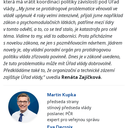
která má vrátit koordinaci politiky závislostí pod Úřad
vlády.
„My jsme se protidrogové problematice věnovali ve
vládě uplynulé 4 roky velmi intenzivně, přijali jsme například
zákon o psychomodulačních látkách, patříme mezí lídry
v tomto odvětí, a to, co se teď stalo, je katastrofa pro celé
téma. Vidíme to my, vidí to odborníci. Proto přicházíme
s novelou zákona, ne jen s pozměňovacím návrhem. Jádrem
novely je, aby vládní poradní orgán pro protidrogovou
politiku vláda zřizovala povinně. Dnes je v zákoně uvedeno,
že tuto problematiku může mít Úřad vlády dobrovolně.
Předkládáme také to, že organizační a technické zázemí
zajišťuje Úřad vlády,“
uvedla
Renáta Zajíčková
.
Martin Kupka
předseda strany
stínový předseda vlády
poslanec PČR
expert pro veřejnou správu
Eva Decroix