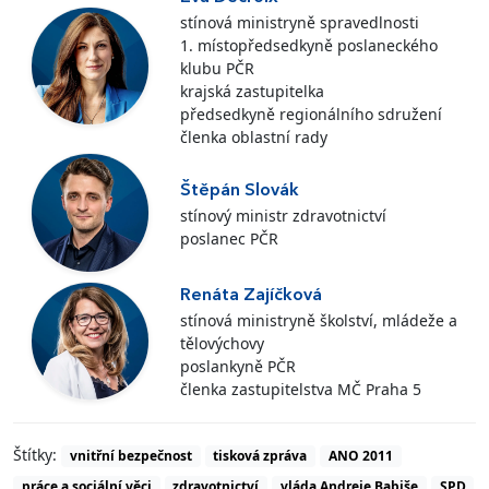
stínová ministryně spravedlnosti
1. místopředsedkyně poslaneckého
klubu PČR
krajská zastupitelka
předsedkyně regionálního sdružení
členka oblastní rady
Štěpán Slovák
stínový ministr zdravotnictví
poslanec PČR
Renáta Zajíčková
stínová ministryně školství, mládeže a
tělovýchovy
poslankyně PČR
členka zastupitelstva MČ Praha 5
Štítky:
vnitřní bezpečnost
tisková zpráva
ANO 2011
práce a sociální věci
zdravotnictví
vláda Andreje Babiše
SPD