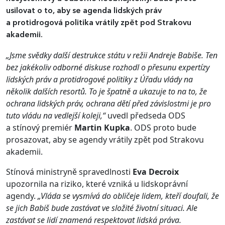
usilovat o to, aby se agenda lidských práv
a protidrogová politika vrátily zpět pod Strakovu
akademii.
„Jsme svědky další destrukce státu v režii Andreje Babiše. Ten
bez jakékoliv odborné diskuse rozhodl o přesunu expertízy
lidských práv a protidrogové politiky z Úřadu vlády na
několik dalších resortů. To je špatně a ukazuje to na to, že
ochrana lidských práv, ochrana dětí před závislostmi je pro
tuto vládu na vedlejší koleji,“
uvedl předseda ODS
a stínový premiér
Martin Kupka
. ODS proto bude
prosazovat, aby se agendy vrátily zpět pod Strakovu
akademii.
Stínová ministryně spravedlnosti
Eva Decroix
upozornila na riziko, které vzniká u lidskoprávní
agendy.
„Vláda se vysmívá do obličeje lidem, kteří doufali, že
se jich Babiš bude zastávat ve složité životní situaci. Ale
zastávat se lidí znamená respektovat lidská práva.