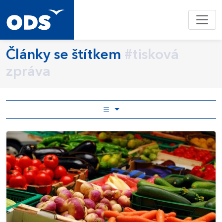
Články se štítkem
#tisková
zpráva