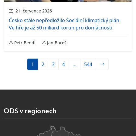
21. července 2026
Česko stále nepředložilo Sociální klimatický plán.
Ve hře je až 50 miliard korun pro domácnosti
Petr Bendl
Jan Bureš
1
2
3
4
…
544
ODS v regionech