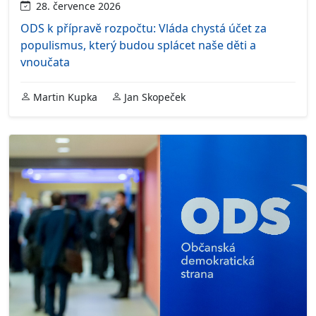
28. července 2026
ODS k přípravě rozpočtu: Vláda chystá účet za
populismus, který budou splácet naše děti a
vnoučata
Martin Kupka
Jan Skopeček