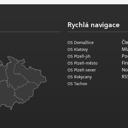
Rychlá navigace
Čl
OS Domažlice
Ml
OS Klatovy
Po
OS Plzeň-jih
Fi
OS Plzeň-město
No
OS Plzeň-sever
RS
OS Rokycany
OS Tachov