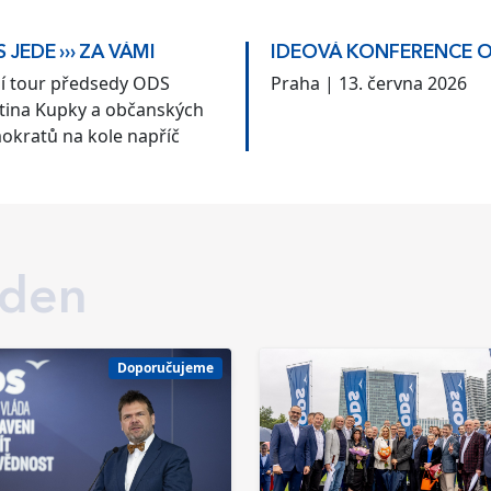
 JEDE ››› ZA VÁMI
IDEOVÁ KONFERENCE 
ní tour předsedy ODS
Praha | 13. června 2026
tina Kupky a občanských
okratů na kole napříč
kem
 den
Doporučujeme