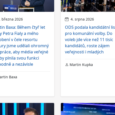
 března 2026
4. srpna 2026
in Baxa: Během čtyř let
ODS podala kandidátní lis
y Petra Fialy a mého
pro komunální volby. Do
bení v čele resortu
voleb jde více než 11 tisíc
ury jsme udělali ohromný
kandidátů, roste zájem
práce, aby média veřejné
veřejnosti i mladých
by plnila svou funkci
bodně a nezávisle
Martin Kupka
rtin Baxa