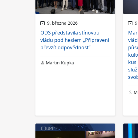
9. března 2026
9.
ODS představila stínovou
Mart
vládu pod heslem „Připraveni
vlád
převzít odpovědnost“
půso
kult
kus 
Martin Kupka
služ
svo
Ma