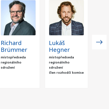
Richard
Lukáš
Gabr
Brümmer
Hegner
Lev
místopředseda
místopředseda
místop
regionálního
regionálního
region
sdružení
sdružení
sdruže
člen rozhodčí komise