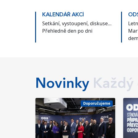
KALENDÁŘ AKCÍ
ODS
Setkání, vystoupení, diskuse...
Let
Přehledně den po dni
Mar
dem
Čes
Novinky
Každý
Doporučujeme