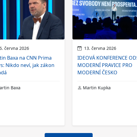
. června 2026
13. června 2026
tin Baxa na CNN Prima
IDEOVÁ KONFERENCE OD
: Nikdo neví, jak zákon
MODERNÍ PRAVICE PRO
adá
MODERNÍ ČESKO
rtin Baxa
Martin Kupka