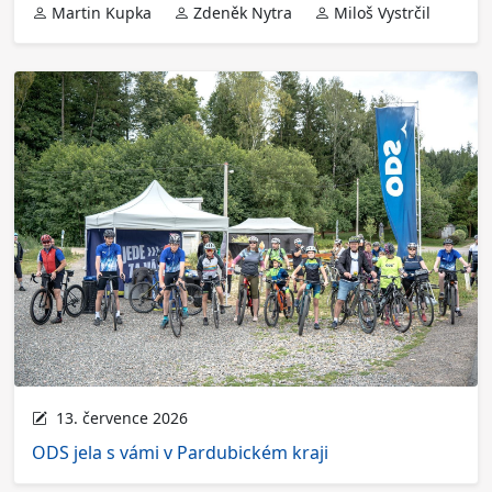
Martin Kupka
Zdeněk Nytra
Miloš Vystrčil
13. července 2026
ODS jela s vámi v Pardubickém kraji