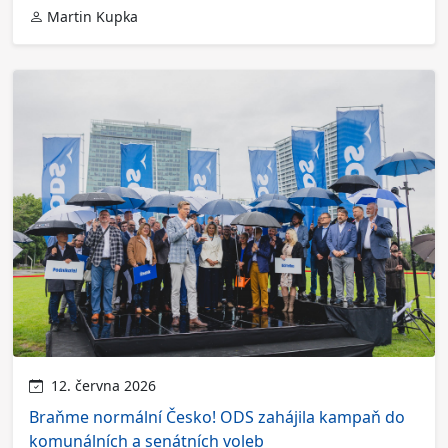
Martin Kupka
12. června 2026
Braňme normální Česko! ODS zahájila kampaň do
komunálních a senátních voleb