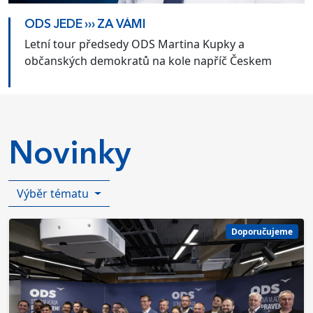
ODS JEDE ››› ZA VÁMI
Letní tour předsedy ODS Martina Kupky a
občanských demokratů na kole napříč Českem
Novinky
Výběr tématu
Doporučujeme