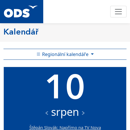
Kalendář
Regionální kalendáře
10
srpen
Štěpán Slovák: Napřímo na TV Nova