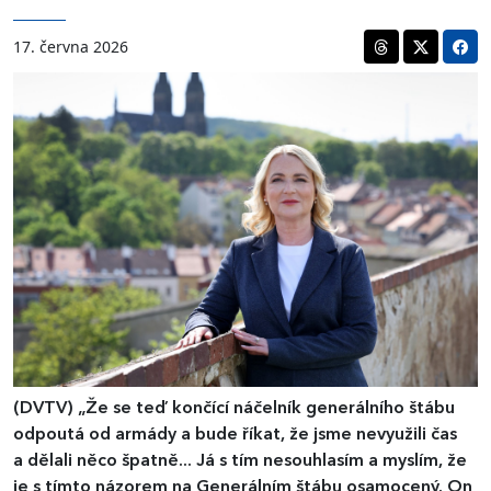
17. června 2026
(DVTV)
„Že se teď končící náčelník generálního štábu
odpoutá od armády a bude říkat, že jsme nevyužili čas
a dělali něco špatně... Já s tím nesouhlasím a myslím, že
je s tímto názorem na Generálním štábu osamocený. On