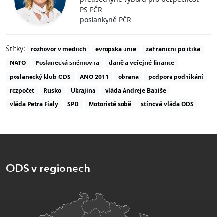
PS PČR
poslankyně PČR
Štítky:
rozhovor v médiích
evropská unie
zahraniční politika
NATO
Poslanecká sněmovna
daně a veřejné finance
poslanecký klub ODS
ANO 2011
obrana
podpora podnikání
rozpočet
Rusko
Ukrajina
vláda Andreje Babiše
vláda Petra Fialy
SPD
Motoristé sobě
stínová vláda ODS
ODS v regionech