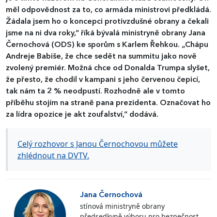
měl odpovědnost za to, co armáda ministrovi předkládá.
Žádala jsem ho o koncepci protivzdušné obrany a čekali
jsme na ni dva roky,“ říká bývalá ministryně obrany Jana
Černochová (ODS) ke sporům s Karlem Řehkou. „Chápu
Andreje Babiše, že chce sedět na summitu jako nově
zvolený premiér. Možná chce od Donalda Trumpa slyšet,
že přesto, že chodil v kampani s jeho červenou čepicí,
tak nám ta 2 % neodpustí. Rozhodně ale v tomto
příběhu stojím na straně pana prezidenta. Označovat ho
za lídra opozice je akt zoufalství,“ dodává.
Celý rozhovor s Janou Černochovou můžete
zhlédnout na DVTV.
Jana Černochová
stínová ministryně obrany
předsedkyně výboru pro bezpečnost