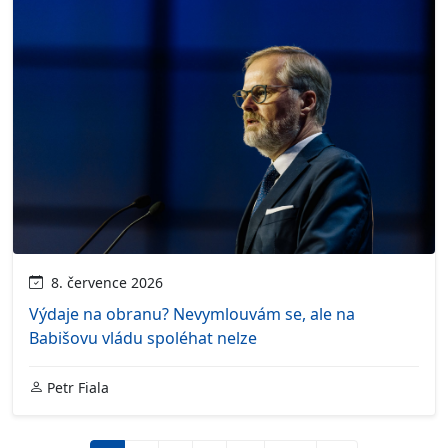
8. července 2026
Výdaje na obranu? Nevymlouvám se, ale na
Babišovu vládu spoléhat nelze
Petr Fiala