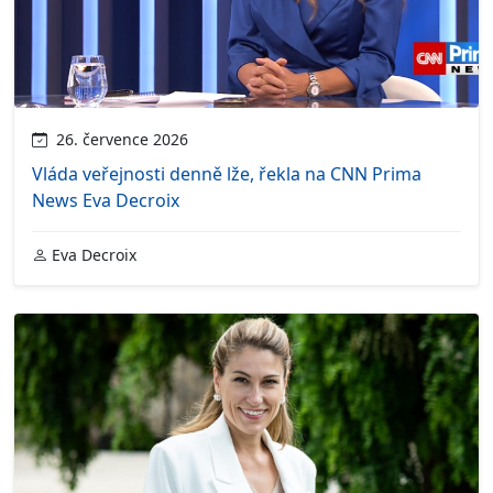
26. července 2026
Vláda veřejnosti denně lže, řekla na CNN Prima
News Eva Decroix
Eva Decroix