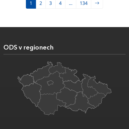
1
2
3
4
…
134
ODS v regionech