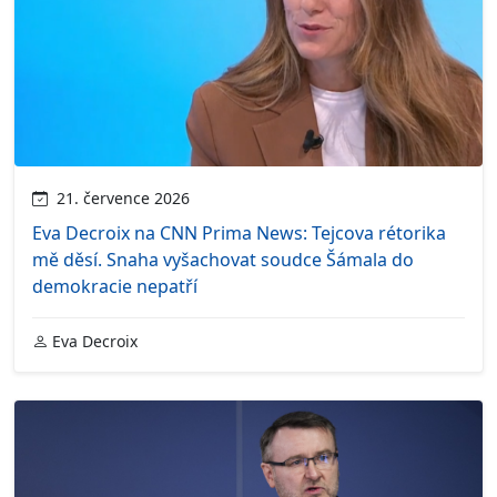
21. července 2026
Eva Decroix na CNN Prima News: Tejcova rétorika
mě děsí. Snaha vyšachovat soudce Šámala do
demokracie nepatří
Eva Decroix