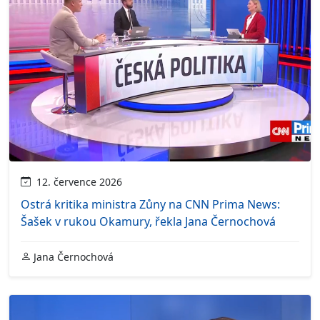
12. července 2026
Ostrá kritika ministra Zůny na CNN Prima News:
Šašek v rukou Okamury, řekla Jana Černochová
Jana Černochová