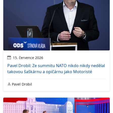
15. července 2026
Pavel Drobil: Ze summitu NATO nikdo nikdy nedělal
takovou šaškárnu a opičárnu jako Motoristé
Pavel Drobil