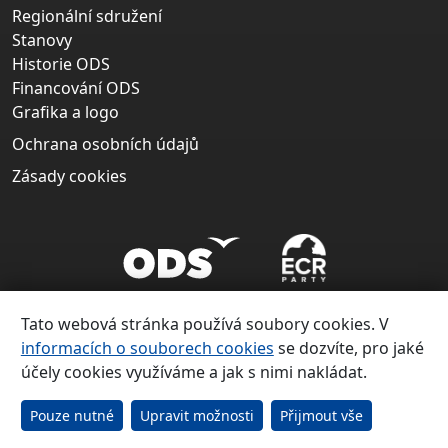
Regionální sdružení
Stanovy
Historie ODS
Financování ODS
Grafika a logo
Ochrana osobních údajů
Zásady cookies
Tato webová stránka používá soubory cookies. V
informacích o souborech cookies
se dozvíte, pro jaké
účely cookies využíváme a jak s nimi nakládat.
Copyright ©
Občanská demokratická strana 1991 – 2026
Pouze nutné
Upravit možnosti
Přijmout vše