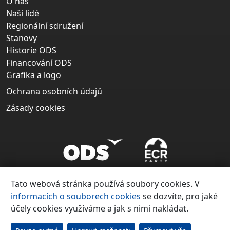
O nás
Naši lidé
Regionální sdružení
Stanovy
Historie ODS
Financování ODS
Grafika a logo
Ochrana osobních údajů
Zásady cookies
Tato webová stránka používá soubory cookies. V
informacích o souborech cookies
se dozvíte, pro jaké
účely cookies využíváme a jak s nimi nakládat.
Copyright ©
Občanská demokratická strana 1991 – 2026