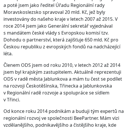
a poté jsem jako ředitel Úřadu Regionální rady
Moravskoslezsko spravoval 20 mld. Kč, jež byly
investovány do našeho kraje v letech 2007 až 2015. V
roce 2014 jsem jako Generální sekretář vyjednával
s mandátem české vlády s Evropskou komisí tzv.
Dohodu o partnerství, která zajišťuje 650 mld. Kč pro
Českou republiku z evropských fondů na nadcházející
léta.
Členem ODS jsem od roku 2010, v letech 2012 až 2014
jsem byl krajským zastupitelem. Aktuálně reprezentuji
ODS v radě města Jablunkova a mám tu čest se podílet
na rozvoji Českotěšínska, Třinecka a Jablunkovska
v Regionální radě rozvoje a spolupráce se sídlem
v Třinci.
Od konce roku 2014 podnikám a buduji tým expertů na
regionální rozvoj ve společnosti BeePartner. Mám vizi
vzdělanějšího, podnikavějšího a čistějšího kraje, kde