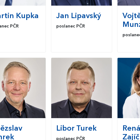
rtin
Kupka
Jan
Lipavský
Vojt
Mun
anec PČR
poslanec PČR
poslane
tězslav
Libor
Turek
Rená
hrek
Zají
poslanec PČR