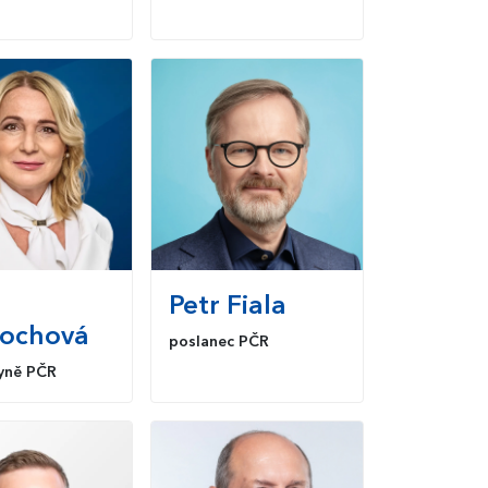
Petr
Fiala
ochová
poslanec PČR
yně PČR