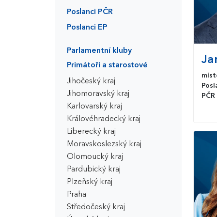
Poslanci PČR
Poslanci EP
Parlamentní kluby
Ja
Primátoři a starostové
míst
Jihočeský kraj
Posl
Jihomoravský kraj
PČR
Karlovarský kraj
Královéhradecký kraj
Liberecký kraj
Moravskoslezský kraj
Olomoucký kraj
Pardubický kraj
Plzeňský kraj
Praha
Středočeský kraj