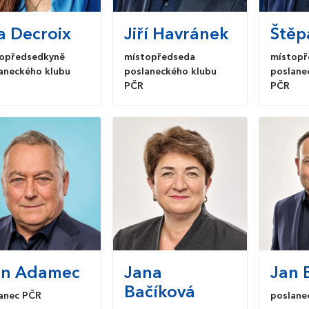
a
Decroix
Jiří
Havránek
Štěp
opředsedkyně
místopředseda
místopř
aneckého klubu
poslaneckého klubu
poslane
PČR
PČR
an
Adamec
Jana
Jan
B
Bačíková
anec PČR
poslane