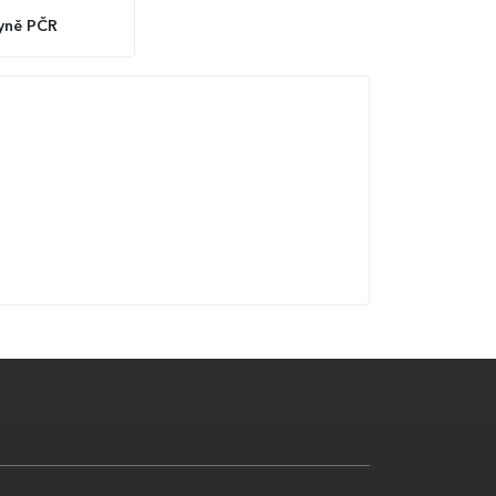
yně PČR