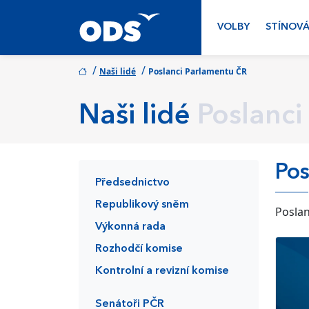
VOLBY
STÍNOVÁ
/
/
Naši lidé
Poslanci Parlamentu ČR
Naši lidé
Poslanci
Pos
Předsednictvo
Republikový sněm
Poslan
Výkonná rada
Rozhodčí komise
Kontrolní a revizní komise
Senátoři PČR