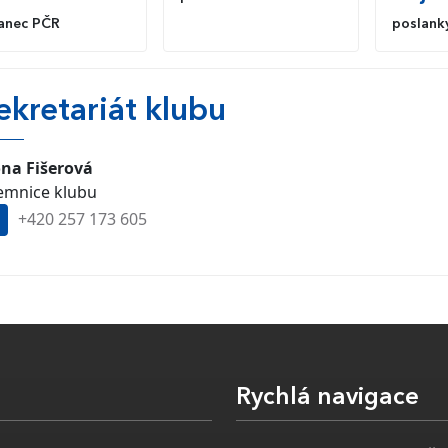
anec PČR
poslank
ekretariát klubu
ona Fišerová
jemnice klubu
+420
257 173 605
Rychlá navigace