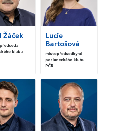
l
Žáček
Lucie
Bartošová
opředseda
ckého klubu
místopředsedkyně
poslaneckého klubu
PČR