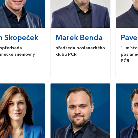
n
Skopeček
Marek
Benda
Pave
opředseda
předseda poslaneckého
1. míst
anecké sněmovny
klubu PČR
poslane
PČR