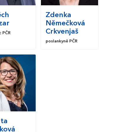
ěch
Zdenka
zar
Němečková
Crkvenjaš
c PČR
poslankyně PČR
ta
čková