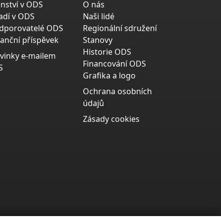
enství v ODS
O nás
adí v ODS
Naši lidé
dporovatelé ODS
Regionální sdružení
nanční příspěvek
Stanovy
Historie ODS
vinky e-mailem
Financování ODS
S
Grafika a logo
Ochrana osobních
údajů
Zásady cookies