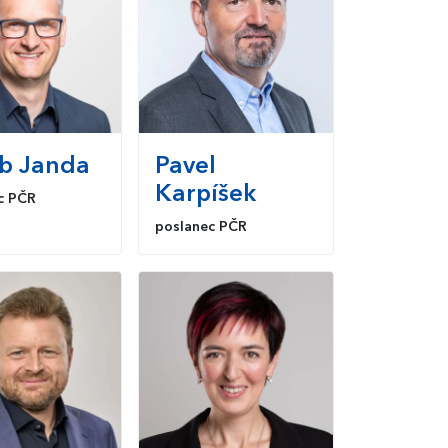
b
Janda
Pavel
Karpíšek
c PČR
poslanec PČR