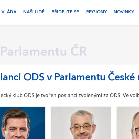
 VLÁDA
NAŠI LIDÉ
PŘIDEJTE SE
REGIONY
NOVINKY
 Parlamentu ČR
lanci ODS v Parlamentu České 
ecký klub ODS je tvořen poslanci zvolenými za ODS. Ve vo