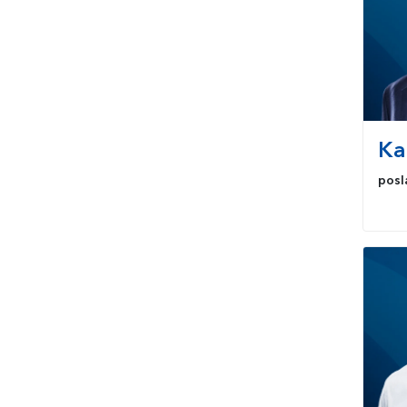
Ka
posl