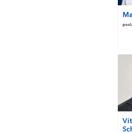
Ma
posl
Ví
Sc