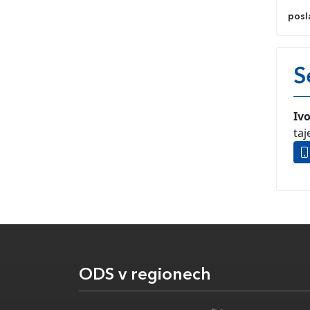
posl
S
Iv
ta
ODS v regionech