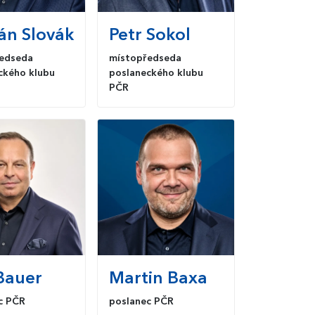
án
Slovák
Petr
Sokol
edseda
místopředseda
ckého klubu
poslaneckého klubu
PČR
auer
Martin
Baxa
c PČR
poslanec PČR