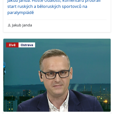
Jakub Janda: Hosté Událostí, komentářů probrali
start ruských a běloruských sportovců na
paralympiádě
Jakub Janda