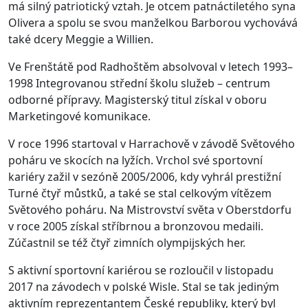
má silný patriotický vztah. Je otcem patnáctiletého syna
Olivera a spolu se svou manželkou Barborou vychovává
také dcery Meggie a Willien.
Ve Frenštátě pod Radhoštěm absolvoval v letech 1993–
1998 Integrovanou střední školu služeb – centrum
odborné přípravy. Magisterský titul získal v oboru
Marketingové komunikace.
V roce 1996 startoval v Harrachově v závodě Světového
poháru ve skocích na lyžích. Vrchol své sportovní
kariéry zažil v sezóně 2005/2006, kdy vyhrál prestižní
Turné čtyř můstků, a také se stal celkovým vítězem
Světového poháru. Na Mistrovství světa v Oberstdorfu
v roce 2005 získal stříbrnou a bronzovou medaili.
Zúčastnil se též čtyř zimních olympijských her.
S aktivní sportovní kariérou se rozloučil v listopadu
2017 na závodech v polské Wisle. Stal se tak jediným
aktivním reprezentantem České republiky, který byl