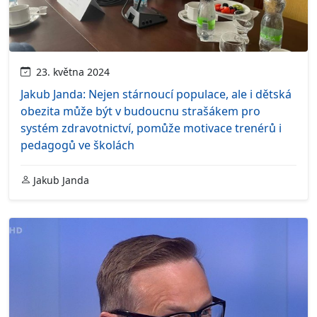
23. května 2024
Jakub Janda: Nejen stárnoucí populace, ale i dětská
obezita může být v budoucnu strašákem pro
systém zdravotnictví, pomůže motivace trenérů i
pedagogů ve školách
Jakub Janda