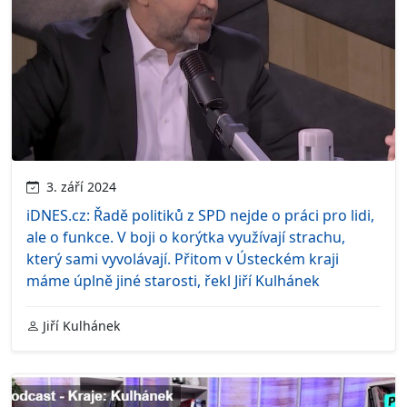
3. září 2024
iDNES.cz: Řadě politiků z SPD nejde o práci pro lidi,
ale o funkce. V boji o korýtka využívají strachu,
který sami vyvolávají. Přitom v Ústeckém kraji
máme úplně jiné starosti, řekl Jiří Kulhánek
Jiří Kulhánek