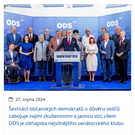
27. srpna 2024
Šestnáct občanských demokratů o důvěru voličů
zabojuje svými zkušenostmi a jasnou vizí, cílem
ODS je obhajoba nejsilnějšího senátorského klubu