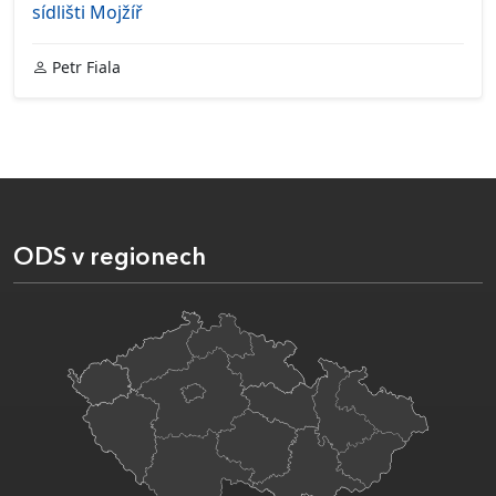
sídlišti Mojžíř
Petr Fiala
ODS v regionech