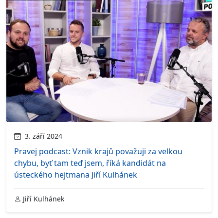
3. září 2024
Pravej podcast: Vznik krajů považuji za velkou
chybu, byť tam teď jsem, říká kandidát na
ústeckého hejtmana Jiří Kulhánek
Jiří Kulhánek