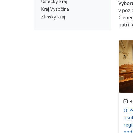
Ústecký kraj
Výboru
Kraj Vysočina
v pozi
Členem
Zlínský kraj
patří 
4.
ODS 
osob
regi
pod