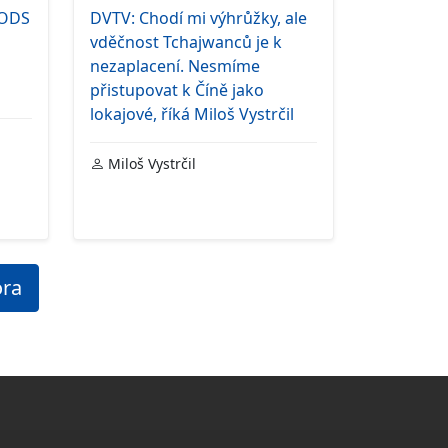
 ODS
DVTV: Chodí mi výhrůžky, ale
vděčnost Tchajwanců je k
nezaplacení. Nesmíme
přistupovat k Číně jako
lokajové, říká Miloš Vystrčil
Miloš Vystrčil
ora