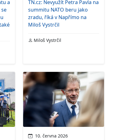
tu a
TN.cz: Nevyužít Petra Pavla na
 se
summitu NATO beru jako
pu
zradu, říká v Napřímo na
také
Miloš Vystrčil
Miloš Vystrčil
10. června 2026