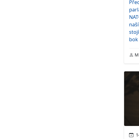
Před
par
NAT
naš
stoj
bok
Mi
14