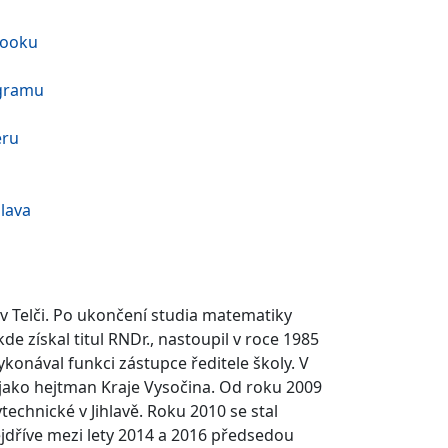
booku
agramu
eru
hlava
e v Telči. Po ukončení studia matematiky
de získal titul RNDr., nastoupil v roce 1985
konával funkci zástupce ředitele školy. V
l jako hejtman Kraje Vysočina. Od roku 2009
chnické v Jihlavě. Roku 2010 se stal
dříve mezi lety 2014 a 2016 předsedou