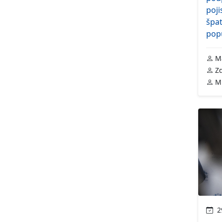
poji
špa
pop
Ma
Zd
Mi
29