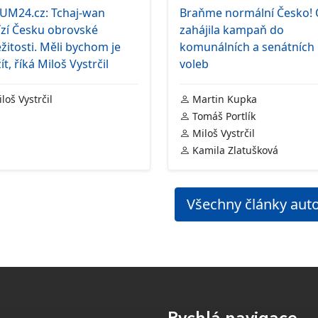
UM24.cz: Tchaj-wan
Braňme normální Česko!
ízí Česku obrovské
zahájila kampaň do
ežitosti. Měli bychom je
komunálních a senátních
ít, říká Miloš Vystrčil
voleb
loš Vystrčil
Martin Kupka
Tomáš Portlík
Miloš Vystrčil
Kamila Zlatušková
Všechny články aut