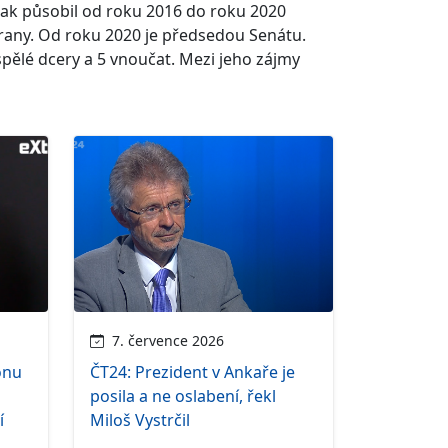
pak působil od roku 2016 do roku 2020
rany. Od roku 2020 je předsedou Senátu.
spělé dcery a 5 vnoučat. Mezi jeho zájmy
7. července 2026
onu
ČT24: Prezident v Ankaře je
posila a ne oslabení, řekl
í
Miloš Vystrčil