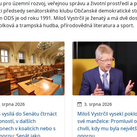
 pro územní rozvoj, veřejnou správu a životní prostředí a 
ci předsedy senátorského klubu Občanské demokratické st
 ODS je od roku 1991. Miloš Vystrčil je ženatý a má dvě do
folková a trampská hudba, přírodovědná literatura a sport.
 srpna 2026
3. srpna 2026
vysílá do Senátu čtrnáct
Miloš Vystrčil vysekl pokl
ností, v dalších
své manželce: Promluvil o
onech v koalicích nebo s
chvíli, kdy mu byla největš
porou: Senát jako
oporou