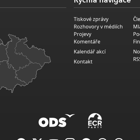
Rychlá navigace
Tiskové zprávy
Čl
Rozhovory v médiích
Ml
Projevy
Po
Komentáře
Fi
Kalendář akcí
No
RS
Kontakt