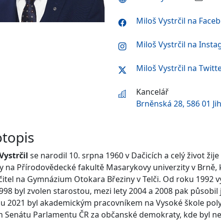
Miloš Vystrčil na Face
Miloš Vystrčil na Inst
Miloš Vystrčil na Twitt
Kancelář
Brněnská 28, 586 01 Ji
otopis
Vystrčil
se narodil 10. srpna 1960 v Dačicích a celý život žij
ky na Přírodovědecké fakultě Masarykovy univerzity v Brně, k
čitel na Gymnázium Otokara Březiny v Telči. Od roku 1992 vy
998 byl zvolen starostou, mezi lety 2004 a 2008 pak působi
u 2021 byl akademickým pracovníkem na Vysoké škole polyte
 Senátu Parlamentu ČR za občanské demokraty, kde byl nej