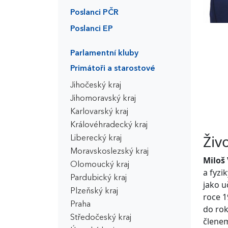
Poslanci PČR
Poslanci EP
Parlamentní kluby
Primátoři a starostové
Jihočeský kraj
Jihomoravský kraj
Karlovarský kraj
Královéhradecký kraj
Živ
Liberecký kraj
Moravskoslezský kraj
Miloš 
Olomoucký kraj
a fyzi
Pardubický kraj
jako u
Plzeňský kraj
roce 1
Praha
do rok
Středočeský kraj
členem