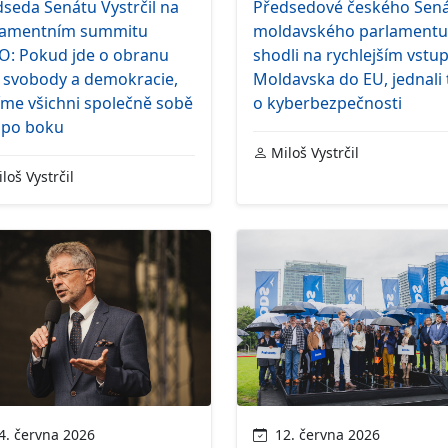
seda Senátu Vystrčil na
Předsedové českého Sená
lamentním summitu
moldavského parlamentu
O: Pokud jde o obranu
shodli na rychlejším vstu
í svobody a demokracie,
Moldavska do EU, jednali 
íme všichni společně sobě
o kyberbezpečnosti
 po boku
Miloš Vystrčil
loš Vystrčil
. června 2026
12. června 2026