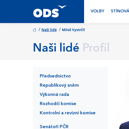
VOLBY
STÍNOVÁ
/
/
Naši lidé
Miloš Vystrčil
Naši lidé
Profil
Předsednictvo
Republikový sněm
Výkonná rada
Rozhodčí komise
Kontrolní a revizní komise
Senátoři PČR