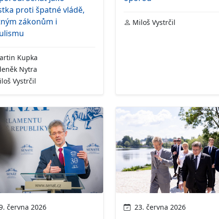
stka proti špatné vládě,
tným zákonům i
Miloš Vystrčil
ulismu
rtin Kupka
eněk Nytra
loš Vystrčil
. června 2026
23. června 2026