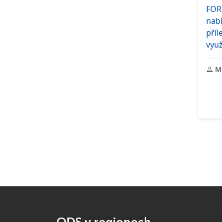
FOR
nab
příl
využ
Mi