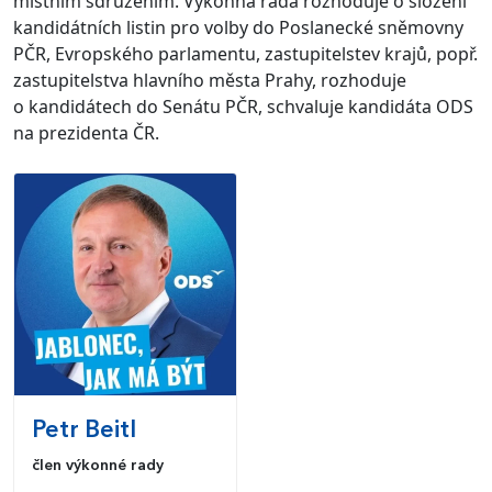
místním sdružením. Výkonná rada rozhoduje o složení
kandidátních listin pro volby do Poslanecké sněmovny
PČR, Evropského parlamentu, zastupitelstev krajů, popř.
zastupitelstva hlavního města Prahy, rozhoduje
o kandidátech do Senátu PČR, schvaluje kandidáta ODS
na prezidenta ČR.
Petr
Beitl
člen výkonné rady