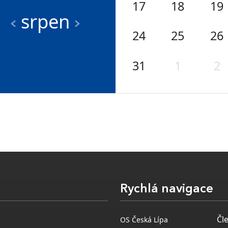
17
18
19
srpen
24
25
26
31
1
2
Rychlá navigace
Čl
OS Česká Lípa