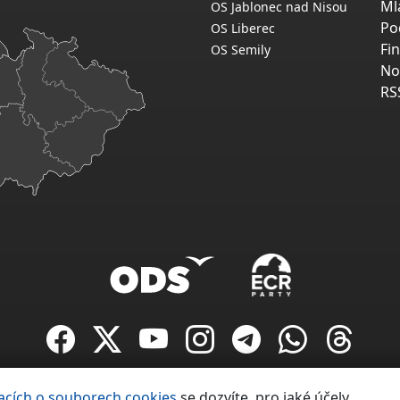
Ml
OS Jablonec nad Nisou
Po
OS Liberec
Fi
OS Semily
No
RS
Copyright ©
acích o souborech cookies
se dozvíte, pro jaké účely