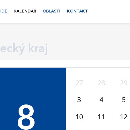
LIDÉ
KALENDÁŘ
OBLASTI
KONTAKT
ecký kraj
27
28
29
3
4
5
8
10
11
12