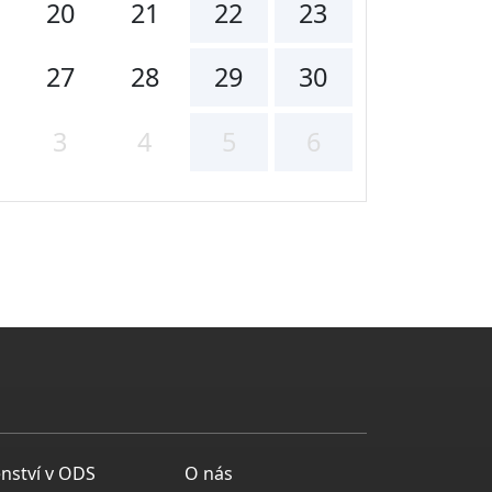
20
21
22
23
27
28
29
30
3
4
5
6
enství v ODS
O nás