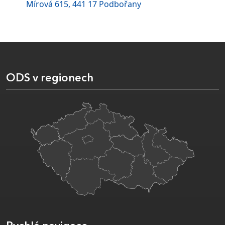
Mírová 615, 441 17 Podbořany
ODS v regionech