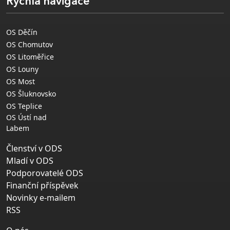
Rychlá navigace
OS Děčín
OS Chomutov
OS Litoměřice
OS Louny
OS Most
OS Šluknovsko
OS Teplice
OS Ústí nad
Labem
Členství v ODS
Mladí v ODS
Podporovatelé ODS
Finanční příspěvek
Novinky e-mailem
RSS