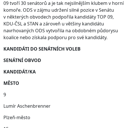
09 tvoří 30 senátorů a je tak nejsilnějším klubem v horní
komoře. ODS v zájmu udržení silné pozice v Senátu
v některých obvodech podpořila kandidáty TOP 09,
KDU-ČSL a STAN a zároveň u většiny kandidátu
navrhovaných ODS vytvořila na obdobném půdorysu
koalice nebo získala podporu pro své kandidáty.
KANDIDÁTI DO SENÁTNÍCH VOLEB
SENÁTNÍ OBVOD
KANDIDÁT/KA
MĚSTO
9
Lumír Aschenbrenner
Plzeň‑město