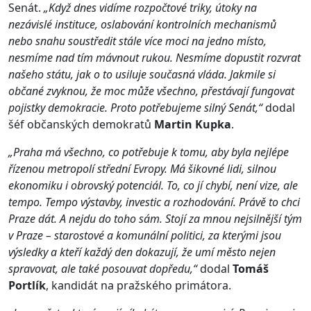
Senát.
„Když dnes vidíme rozpočtové triky, útoky na
nezávislé instituce, oslabování kontrolních mechanismů
nebo snahu soustředit stále více moci na jedno místo,
nesmíme nad tím mávnout rukou. Nesmíme dopustit rozvrat
našeho státu, jak o to usiluje současná vláda. Jakmile si
občané zvyknou, že moc může všechno, přestávají fungovat
pojistky demokracie. Proto potřebujeme silný Senát,“
dodal
šéf občanských demokratů
Martin
Kupka
.
„Praha má všechno, co potřebuje k tomu, aby byla nejlépe
řízenou metropolí střední Evropy. Má šikovné lidi, silnou
ekonomiku i obrovský potenciál. To, co jí chybí, není vize, ale
tempo. Tempo výstavby, investic a rozhodování. Právě to chci
Praze dát. A nejdu do toho sám. Stojí za mnou nejsilnější tým
v Praze – starostové a komunální politici, za kterými jsou
výsledky a kteří každý den dokazují, že umí město nejen
spravovat, ale také posouvat dopředu,“
dodal
Tomáš
Portlík
, kandidát na pražského primátora.