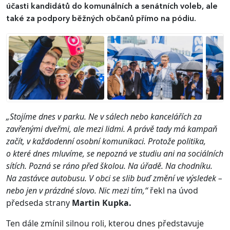
účasti kandidátů do komunálních a senátních voleb, ale
také za podpory běžných občanů přímo na pódiu.
„Stojíme dnes v parku. Ne v sálech nebo kancelářích za
zavřenými dveřmi, ale mezi lidmi. A právě tady má kampaň
začít, v každodenní osobní komunikaci. Protože politika,
o které dnes mluvíme, se nepozná ve studiu ani na sociálních
sítích. Pozná se ráno před školou. Na úřadě. Na chodníku.
Na zastávce autobusu. V obci se slib buď změní ve výsledek –
nebo jen v prázdné slovo. Nic mezi tím,“
řekl na úvod
předseda strany
Martin Kupka.
Ten dále zmínil silnou roli, kterou dnes představuje