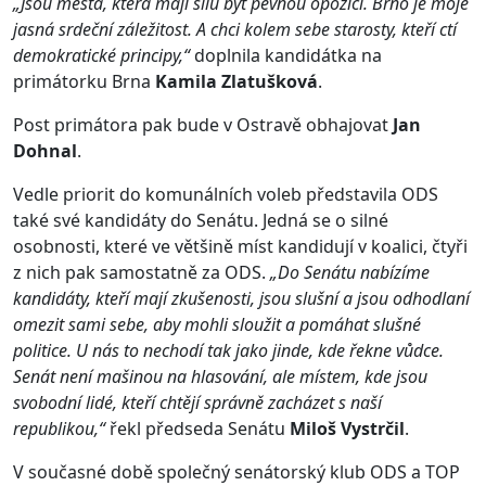
„Jsou města, která mají sílu být pevnou opozicí. Brno je moje
jasná srdeční záležitost. A chci kolem sebe starosty, kteří ctí
demokratické principy,“
doplnila kandidátka na
primátorku Brna
Kamila Zlatušková
.
Post primátora pak bude v Ostravě obhajovat
Jan
Dohnal
.
Vedle priorit do komunálních voleb představila ODS
také své kandidáty do Senátu. Jedná se o silné
osobnosti, které ve většině míst kandidují v koalici, čtyři
z nich pak samostatně za ODS.
„Do Senátu nabízíme
kandidáty, kteří mají zkušenosti, jsou slušní a jsou odhodlaní
omezit sami sebe, aby mohli sloužit a pomáhat slušné
politice. U nás to nechodí tak jako jinde, kde řekne vůdce.
Senát není mašinou na hlasování, ale místem, kde jsou
svobodní lidé, kteří chtějí správně zacházet s naší
republikou,“
řekl předseda Senátu
Miloš Vystrčil
.
V současné době společný senátorský klub ODS a TOP