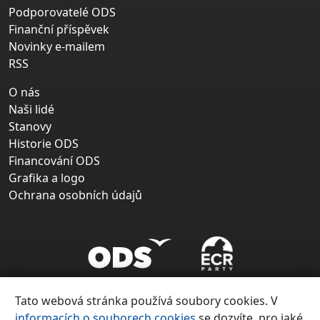
Podporovatelé ODS
Finanční příspěvek
Novinky e-mailem
RSS
O nás
Naši lidé
Stanovy
Historie ODS
Financování ODS
Grafika a logo
Ochrana osobních údajů
Tato webová stránka používá soubory cookies. V
informacích o souborech cookies
se dozvíte, pro jaké