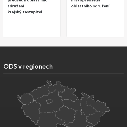
předseda oblastního
místopředseda
sdružení
oblastního sdružení
krajský zastupitel
ODS v regionech