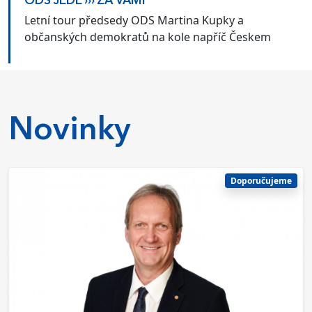
ODS JEDE ››› ZA VÁMI
Letní tour předsedy ODS Martina Kupky a
občanských demokratů na kole napříč Českem
Novinky
Doporučujeme