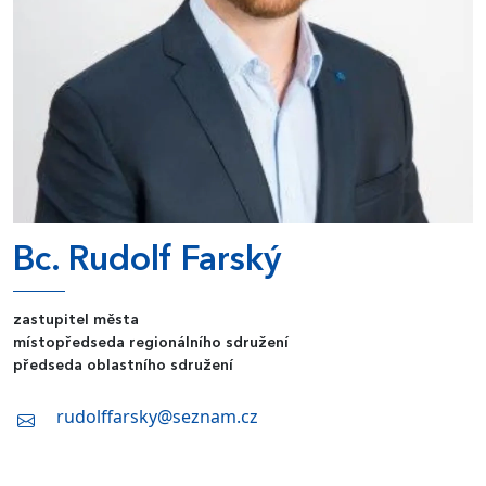
Bc. Rudolf Farský
zastupitel města
místopředseda regionálního sdružení
předseda oblastního sdružení
rudolffarsky@seznam.cz