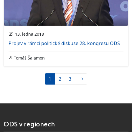
13. ledna 2018
Projev v rámci politické diskuse 28. kongresu ODS
Tomáš Šalamon
1
2
3
ODS v regionech