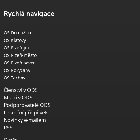
Rychlá navigace
OS Domažlice
OS Klatovy
OS Plzeň-jih
OS Plzeň-město
OS Plzeň-sever
OS Rokycany
OS Tachov
Členství v ODS
Mladí v ODS
Podporovatelé ODS
Finanční příspěvek
Novinky e-mailem
RSS