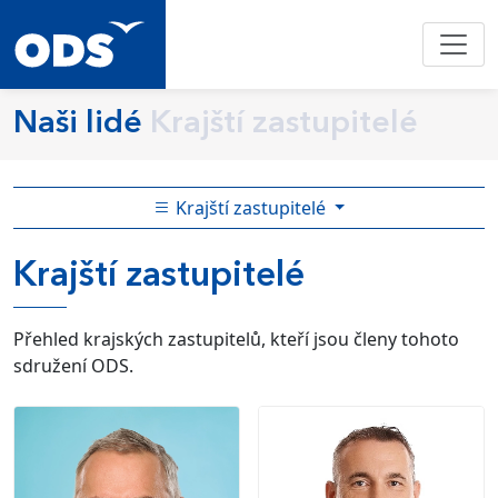
Naši lidé
Krajští zastupitelé
Krajští zastupitelé
Krajští zastupitelé
Přehled krajských zastupitelů, kteří jsou členy tohoto
sdružení ODS.