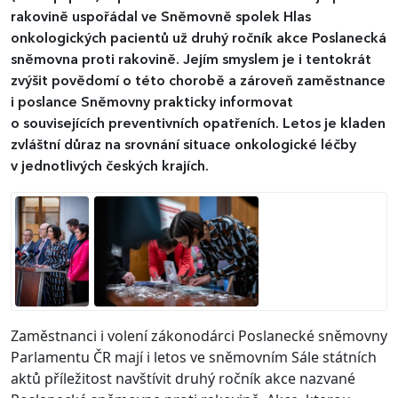
rakovině uspořádal ve Sněmovně spolek Hlas
onkologických pacientů už druhý ročník akce Poslanecká
sněmovna proti rakovině. Jejím smyslem je i tentokrát
zvýšit povědomí o této chorobě a zároveň zaměstnance
i poslance Sněmovny prakticky informovat
o souvisejících preventivních opatřeních. Letos je kladen
zvláštní důraz na srovnání situace onkologické léčby
v jednotlivých českých krajích.
Zaměstnanci i volení zákonodárci Poslanecké sněmovny
Parlamentu ČR mají i letos ve sněmovním Sále státních
aktů příležitost navštívit druhý ročník akce nazvané