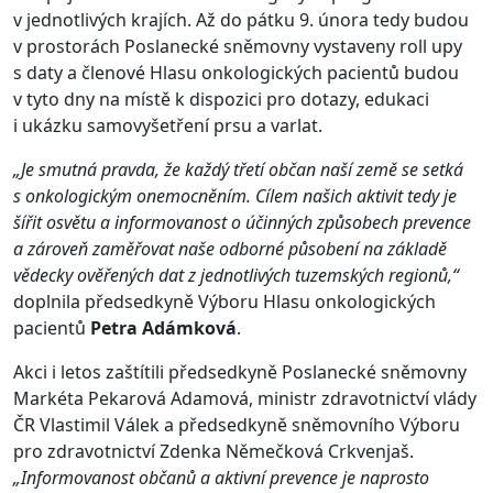
v jednotlivých krajích. Až do pátku 9. února tedy budou
v prostorách Poslanecké sněmovny vystaveny roll upy
s daty a členové Hlasu onkologických pacientů budou
v tyto dny na místě k dispozici pro dotazy, edukaci
i ukázku samovyšetření prsu a varlat.
„Je smutná pravda, že každý třetí občan naší země se setká
s onkologickým onemocněním. Cílem našich aktivit tedy je
šířit osvětu a informovanost o účinných způsobech prevence
a zároveň zaměřovat naše odborné působení na základě
vědecky ověřených dat z jednotlivých tuzemských regionů,“
doplnila předsedkyně Výboru Hlasu onkologických
pacientů
Petra Adámková
.
Akci i letos zaštítili předsedkyně Poslanecké sněmovny
Markéta Pekarová Adamová, ministr zdravotnictví vlády
ČR Vlastimil Válek a předsedkyně sněmovního Výboru
pro zdravotnictví Zdenka Němečková Crkvenjaš.
„Informovanost občanů a aktivní prevence je naprosto