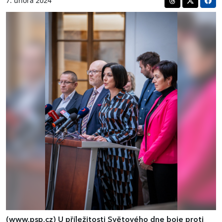
7. února 2024
(www.psp.cz)
U příležitosti Světového dne boje proti