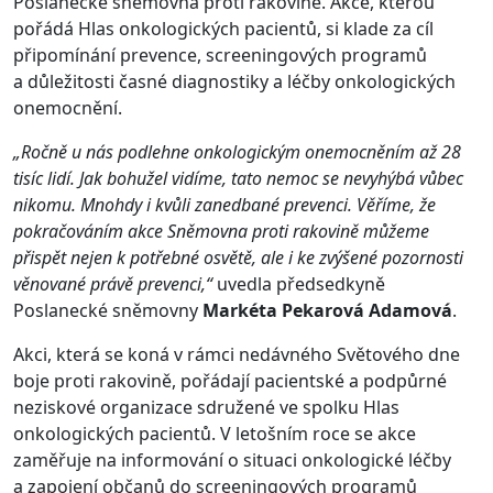
Poslanecké sněmovna proti rakovině. Akce, kterou
pořádá Hlas onkologických pacientů, si klade za cíl
připomínání prevence, screeningových programů
a důležitosti časné diagnostiky a léčby onkologických
onemocnění.
„Ročně u nás podlehne onkologickým onemocněním až 28
tisíc lidí. Jak bohužel vidíme, tato nemoc se nevyhýbá vůbec
nikomu. Mnohdy i kvůli zanedbané prevenci. Věříme, že
pokračováním akce Sněmovna proti rakovině můžeme
přispět nejen k potřebné osvětě, ale i ke zvýšené pozornosti
věnované právě prevenci,“
uvedla předsedkyně
Poslanecké sněmovny
Markéta Pekarová Adamová
.
Akci, která se koná v rámci nedávného Světového dne
boje proti rakovině, pořádají pacientské a podpůrné
neziskové organizace sdružené ve spolku Hlas
onkologických pacientů. V letošním roce se akce
zaměřuje na informování o situaci onkologické léčby
a zapojení občanů do screeningových programů