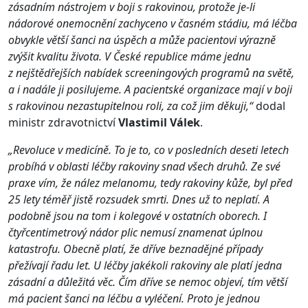
zásadním nástrojem v boji s rakovinou, protože je-li
nádorové onemocnění zachyceno v časném stádiu, má léčba
obvykle větší šanci na úspěch a může pacientovi výrazně
zvýšit kvalitu života. V České republice máme jednu
z nejštědřejších nabídek screeningových programů na světě,
a i nadále ji posilujeme. A pacientské organizace mají v boji
s rakovinou nezastupitelnou roli, za což jim děkuji,“
dodal
ministr zdravotnictví
Vlastimil Válek
.
„Revoluce v medicíně. To je to, co v posledních deseti letech
probíhá v oblasti léčby rakoviny snad všech druhů. Ze své
praxe vím, že nález melanomu, tedy rakoviny kůže, byl před
25 lety téměř jistě rozsudek smrti. Dnes už to neplatí. A
podobně jsou na tom i kolegové v ostatních oborech. I
čtyřcentimetrový nádor plic nemusí znamenat úplnou
katastrofu. Obecně platí, že dříve beznadějné případy
přežívají řadu let. U léčby jakékoli rakoviny ale platí jedna
zásadní a důležitá věc. Čím dříve se nemoc objeví, tím větší
má pacient šanci na léčbu a vyléčení. Proto je jednou