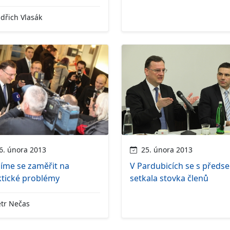
dřich Vlasák
. února 2013
25. února 2013
íme se zaměřit na
V Pardubicích se s předs
ktické problémy
setkala stovka členů
tr Nečas