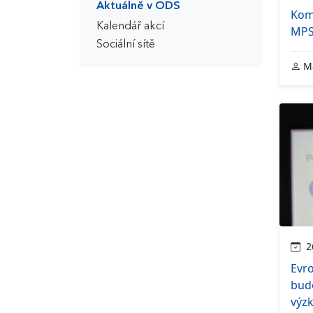
Aktuálně v ODS
Kom
Kalendář akcí
MP
Sociální sítě
Ma
26
Evr
bud
výz