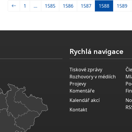
1
…
1585
1586
1587
1588
1589
Rychlá navigace
Tiskové zprávy
Čl
Rozhovory v médiích
Ml
Projevy
Po
Komentáře
Fi
Kalendář akcí
No
RS
Kontakt