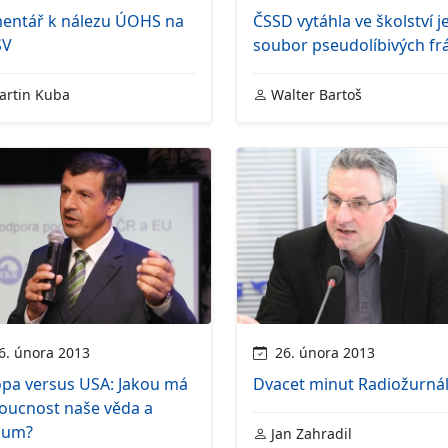
entář k nálezu ÚOHS na
ČSSD vytáhla ve školství j
SV
soubor pseudolíbivých frá
rtin Kuba
Walter Bartoš
. února 2013
26. února 2013
opa versus USA: Jakou má
Dvacet minut Radiožurná
oucnost naše věda a
kum?
Jan Zahradil