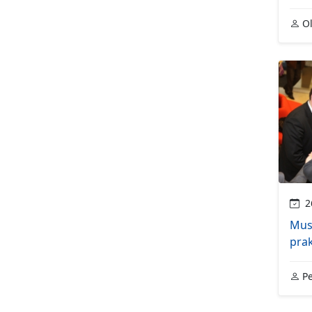
Ol
26
Mus
pra
Pe