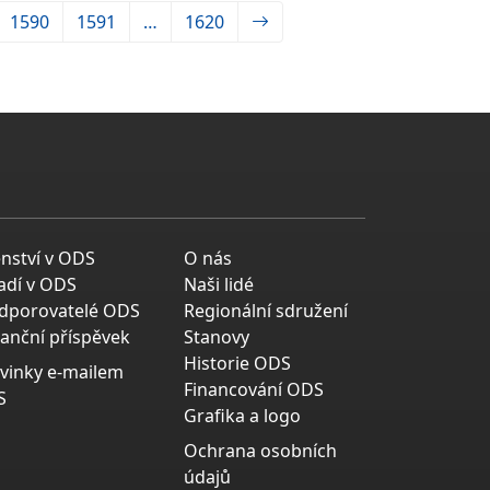
1590
1591
…
1620
enství v ODS
O nás
adí v ODS
Naši lidé
dporovatelé ODS
Regionální sdružení
nanční příspěvek
Stanovy
Historie ODS
vinky e-mailem
Financování ODS
S
Grafika a logo
Ochrana osobních
údajů