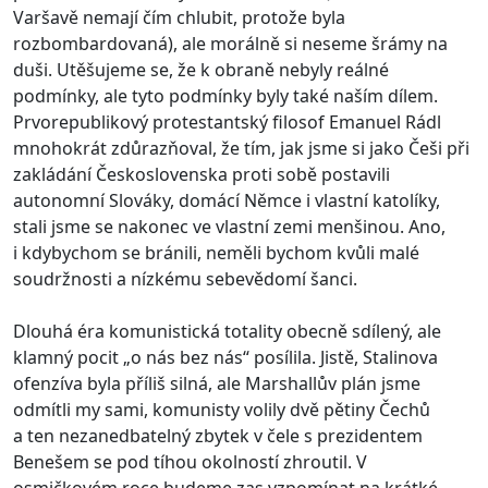
Varšavě nemají čím chlubit, protože byla
rozbombardovaná), ale morálně si neseme šrámy na
duši. Utěšujeme se, že k obraně nebyly reálné
podmínky, ale tyto podmínky byly také naším dílem.
Prvorepublikový protestantský filosof Emanuel Rádl
mnohokrát zdůrazňoval, že tím, jak jsme si jako Češi při
zakládání Československa proti sobě postavili
autonomní Slováky, domácí Němce i vlastní katolíky,
stali jsme se nakonec ve vlastní zemi menšinou. Ano,
i kdybychom se bránili, neměli bychom kvůli malé
soudržnosti a nízkému sebevědomí šanci.
Dlouhá éra komunistická totality obecně sdílený, ale
klamný pocit „o nás bez nás“ posílila. Jistě, Stalinova
ofenzíva byla příliš silná, ale Marshallův plán jsme
odmítli my sami, komunisty volily dvě pětiny Čechů
a ten nezanedbatelný zbytek v čele s prezidentem
Benešem se pod tíhou okolností zhroutil. V
osmičkovém roce budeme zas vzpomínat na krátké