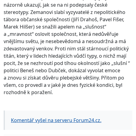
názorně ukazují, jak se na ni podepsaly české
stereotypy. Zemanovi slabí vyzyvatelé z nepolitického
tábora občanské společnosti (Jiří Drahoš, Pavel Fišer,
Marek Hilšer) se snažili apelem na „slušnost“
a „mravnost“ oslovit společnost, která nedůvěřuje
vnějšímu světu, je nesebevědomá a nesoudržná a má
zdevastovaný venkov. Proti nim stál stárnoucí politický
titán, který v lidech hledajících vůdčí typy, o nichž mají
pocit, že se nezhroutí pod tíhou okolností jako „slušní “
politici Beneš nebo Dubček, dokázal vyvolat emoce
a znovu si získat důvěru plebejské většiny. Přitom po
všem, co provedl a v jaké je dnes fyzické kondici, byl
rozhodně k poražení.
Komentář vyšel na serveru Forum24.cz.