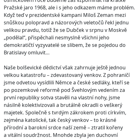
Pražské jaro 1968, ale i s jeho odkazem máme problém.
Když teď v prezidentské kampani Miloš Zeman mezi
snůškou polopravd a názorových veletočů řekl jednu
velikou pravdu, totiž že se Dubček v srpnu v Moskvě
„podělal“, přispěchali nesmyslně všichni jeho
demokratičtí vyzyvatelé se slibem, že se pojedou do
Bratislavy omluvit…
Naše bolševické dědictví však zahrnuje ještě jednou
velkou katastrofu – zdevastovaný venkov. Z pohraničí
jsme odvetou vysídlili Němce a české sedláky, kteří se
po pozemkové reformě pod Švehlovým vedením za
první republiky sotva stavěli na vlastní nohy, jsme
násilně kolektivizovali a brutálně okradli o veškerý
majetek. Společně s tvrdým zákrokem proti církvím,
zejména katolické, tak český venkov – to krásné
přírodní a barokní srdce naší země – ztratil kořeny
a vitální soudržnost. Mnohde zbyla jen duchovní