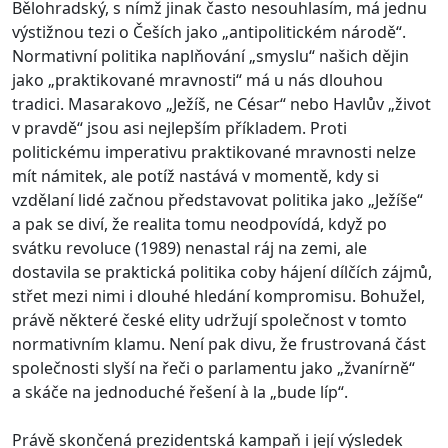
Bělohradský, s nímž jinak často nesouhlasím, má jednu
výstižnou tezi o Češích jako „antipolitickém národě“.
Normativní politika naplňování „smyslu“ našich dějin
jako „praktikované mravnosti“ má u nás dlouhou
tradici. Masarakovo „Ježíš, ne César“ nebo Havlův „život
v pravdě“ jsou asi nejlepším příkladem. Proti
politickému imperativu praktikované mravnosti nelze
mít námitek, ale potíž nastává v momentě, kdy si
vzdělaní lidé začnou představovat politika jako „Ježíše“
a pak se diví, že realita tomu neodpovídá, když po
svátku revoluce (1989) nenastal ráj na zemi, ale
dostavila se praktická politika coby hájení dílčích zájmů,
střet mezi nimi i dlouhé hledání kompromisu. Bohužel,
právě některé české elity udržují společnost v tomto
normativním klamu. Není pak divu, že frustrovaná část
společnosti slyší na řeči o parlamentu jako „žvanírně“
a skáče na jednoduché řešení à la „bude líp“.
Právě skončená prezidentská kampaň i její výsledek