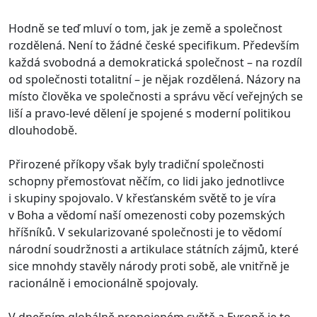
Hodně se teď mluví o tom, jak je země a společnost
rozdělená. Není to žádné české specifikum. Především
každá svobodná a demokratická společnost – na rozdíl
od společnosti totalitní – je nějak rozdělená. Názory na
místo člověka ve společnosti a správu věcí veřejných se
liší a pravo-levé dělení je spojené s moderní politikou
dlouhodobě.
Přirozené příkopy však byly tradiční společnosti
schopny přemosťovat něčím, co lidi jako jednotlivce
i skupiny spojovalo. V křesťanském světě to je víra
v Boha a vědomí naší omezenosti coby pozemských
hříšníků. V sekularizované společnosti je to vědomí
národní soudržnosti a artikulace státních zájmů, které
sice mnohdy stavěly národy proti sobě, ale vnitřně je
racionálně i emocionálně spojovaly.
V dnešním globálně propojeném světě a Evropě je to