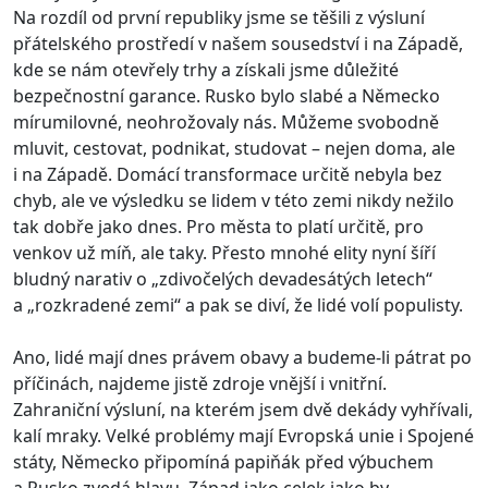
Na rozdíl od první republiky jsme se těšili z výsluní
přátelského prostředí v našem sousedství i na Západě,
kde se nám otevřely trhy a získali jsme důležité
bezpečnostní garance. Rusko bylo slabé a Německo
mírumilovné, neohrožovaly nás. Můžeme svobodně
mluvit, cestovat, podnikat, studovat – nejen doma, ale
i na Západě. Domácí transformace určitě nebyla bez
chyb, ale ve výsledku se lidem v této zemi nikdy nežilo
tak dobře jako dnes. Pro města to platí určitě, pro
venkov už míň, ale taky. Přesto mnohé elity nyní šíří
bludný narativ o „zdivočelých devadesátých letech“
a „rozkradené zemi“ a pak se diví, že lidé volí populisty.
Ano, lidé mají dnes právem obavy a budeme-li pátrat po
příčinách, najdeme jistě zdroje vnější i vnitřní.
Zahraniční výsluní, na kterém jsem dvě dekády vyhřívali,
kalí mraky. Velké problémy mají Evropská unie i Spojené
státy, Německo připomíná papiňák před výbuchem
a Rusko zvedá hlavu. Západ jako celek jako by