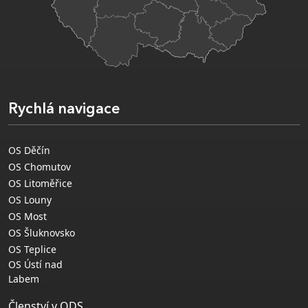
Rychlá navigace
OS Děčín
OS Chomutov
OS Litoměřice
OS Louny
OS Most
OS Šluknovsko
OS Teplice
OS Ústí nad
Labem
Členství v ODS