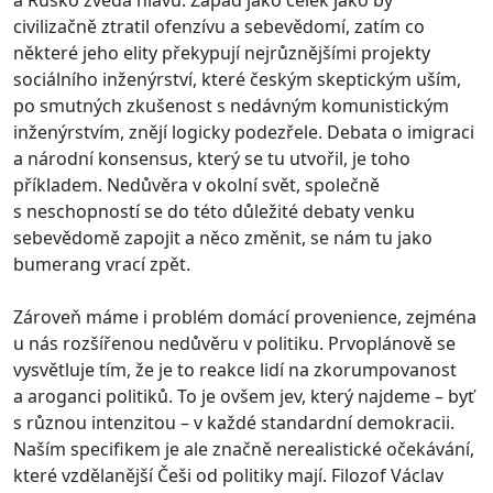
civilizačně ztratil ofenzívu a sebevědomí, zatím co
některé jeho elity překypují nejrůznějšími projekty
sociálního inženýrství, které českým skeptickým uším,
po smutných zkušenost s nedávným komunistickým
inženýrstvím, znějí logicky podezřele. Debata o imigraci
a národní konsensus, který se tu utvořil, je toho
příkladem. Nedůvěra v okolní svět, společně
s neschopností se do této důležité debaty venku
sebevědomě zapojit a něco změnit, se nám tu jako
bumerang vrací zpět.
Zároveň máme i problém domácí provenience, zejména
u nás rozšířenou nedůvěru v politiku. Prvoplánově se
vysvětluje tím, že je to reakce lidí na zkorumpovanost
a aroganci politiků. To je ovšem jev, který najdeme – byť
s různou intenzitou – v každé standardní demokracii.
Naším specifikem je ale značně nerealistické očekávání,
které vzdělanější Češi od politiky mají. Filozof Václav