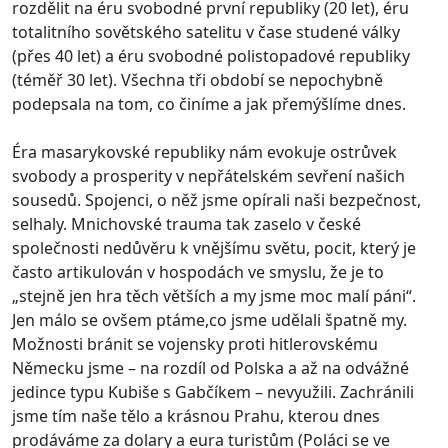
rozdělit na éru svobodné první republiky (20 let), éru
totalitního sovětského satelitu v čase studené války
(přes 40 let) a éru svobodné polistopadové republiky
(téměř 30 let). Všechna tři období se nepochybně
podepsala na tom, co činíme a jak přemýšlíme dnes.
Éra masarykovské republiky nám evokuje ostrůvek
svobody a prosperity v nepřátelském sevření našich
sousedů. Spojenci, o něž jsme opírali naši bezpečnost,
selhaly. Mnichovské trauma tak zaselo v české
společnosti nedůvěru k vnějšímu světu, pocit, který je
často artikulován v hospodách ve smyslu, že je to
„stejně jen hra těch větších a my jsme moc malí páni“.
Jen málo se ovšem ptáme,co jsme udělali špatně my.
Možnosti bránit se vojensky proti hitlerovskému
Německu jsme – na rozdíl od Polska a až na odvážné
jedince typu Kubiše s Gabčíkem – nevyužili. Zachránili
jsme tím naše tělo a krásnou Prahu, kterou dnes
prodáváme za dolary a eura turistům (Poláci se ve