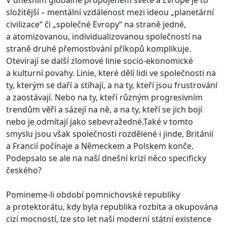
složitější – mentální vzdálenost mezi ideou „planetární
civilizace“ či „společné Evropy“ na straně jedné,
a atomizovanou, individualizovanou společností na
straně druhé přemosťování příkopů komplikuje.
Otevírají se další zlomové linie socio-ekonomické
a kulturní povahy. Linie, které dělí lidi ve společnosti na
ty, kterým se daří a stíhají, a na ty, kteří jsou frustrování
a zaostávají. Nebo na ty, kteří různým progresivním
trendům věří a sázejí na ně, a na ty, kteří se jich bojí
nebo je odmítají jako sebevražedné.Také v tomto
smyslu jsou však společnosti rozdělené i jinde, Británií
a Francií počínaje a Německem a Polskem konče.
Podepsalo se ale na naší dnešní krizi něco specificky
českého?
Pomineme-li období pomnichovské republiky
a protektorátu, kdy byla republika rozbita a okupována
cizí mocností, lze sto let naší moderní státní existence