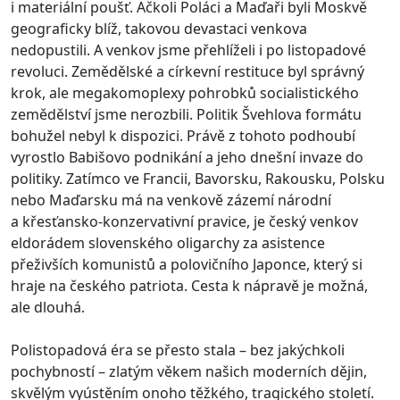
i materiální poušť. Ačkoli Poláci a Maďaři byli Moskvě
geograficky blíž, takovou devastaci venkova
nedopustili. A venkov jsme přehlíželi i po listopadové
revoluci. Zemědělské a církevní restituce byl správný
krok, ale megakomoplexy pohrobků socialistického
zemědělství jsme nerozbili. Politik Švehlova formátu
bohužel nebyl k dispozici. Právě z tohoto podhoubí
vyrostlo Babišovo podnikání a jeho dnešní invaze do
politiky. Zatímco ve Francii, Bavorsku, Rakousku, Polsku
nebo Maďarsku má na venkově zázemí národní
a křesťansko-konzervativní pravice, je český venkov
eldorádem slovenského oligarchy za asistence
přeživších komunistů a polovičního Japonce, který si
hraje na českého patriota. Cesta k nápravě je možná,
ale dlouhá.
Polistopadová éra se přesto stala – bez jakýchkoli
pochybností – zlatým věkem našich moderních dějin,
skvělým vyústěním onoho těžkého, tragického století.