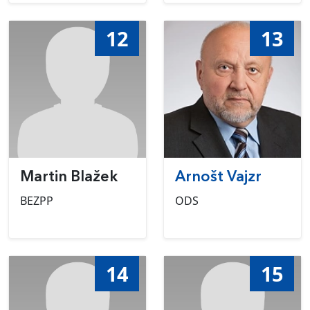
12
13
Martin Blažek
Arnošt Vajzr
BEZPP
ODS
14
15