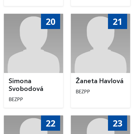
20
21
Simona
Žaneta Havlová
Svobodová
BEZPP
BEZPP
22
23