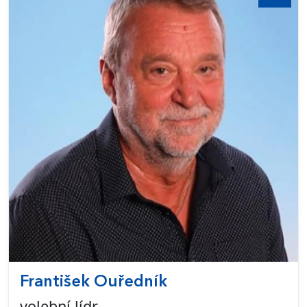
František Ouředník
volební lídr