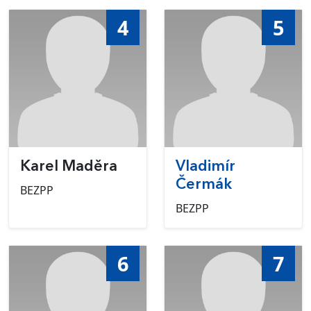
4
5
Karel Maděra
Vladimír
Čermák
BEZPP
BEZPP
6
7