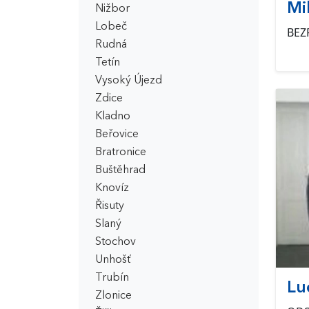
Mi
Nižbor
Lobeč
BEZ
Rudná
Tetín
Vysoký Újezd
Zdice
Kladno
Beřovice
Bratronice
Buštěhrad
Knovíz
Řisuty
Slaný
Stochov
Unhošť
Trubín
Lu
Zlonice