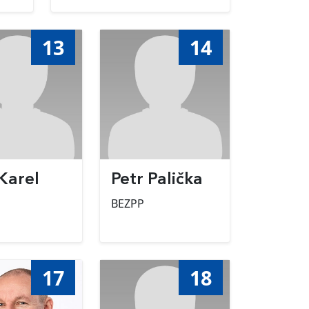
13
14
Karel
Petr Palička
BEZPP
17
18