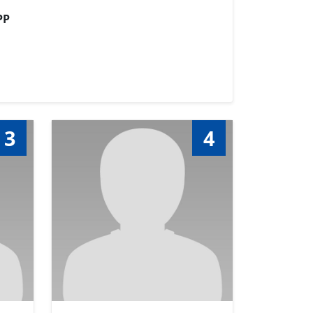
PP
3
4