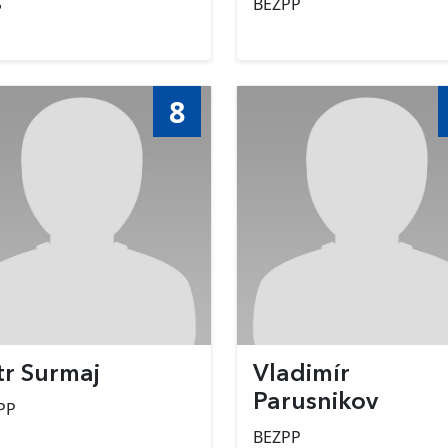
S
BEZPP
8
tr Surmaj
Vladimír
Parusnikov
PP
BEZPP