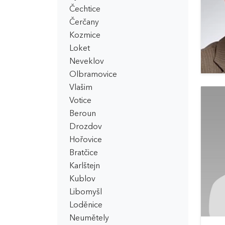
Čechtice
Čerčany
Kozmice
Loket
Neveklov
Olbramovice
Vlašim
Votice
Beroun
Drozdov
Hořovice
Bratčice
Karlštejn
Kublov
Libomyšl
Loděnice
Neumětely