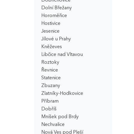
Dobřichovice
Dolní Břežany
Horoměřice
Hostivice
Jesenice
Jílové u Prahy
Kněževes
Libčice nad Vltavou
Roztoky
Řevnice
Statenice
Zbuzany
Zlatníky-Hodkovice
Příbram
Dobříš
Mníšek pod Brdy
Nechvalice
Nová Ves pod Pleší