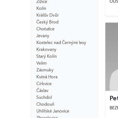
OD
Žižice
Kolín
Králův Dvůr
Český Brod
Chotutice
Jevany
Kostelec nad Černými lesy
Krakovany
Starý Kolín
Velim
Zásmuky
Kutná Hora
Církvice
Čáslav
Suchdol
Pe
Chodouň
BEZ
Uhlířské Janovice