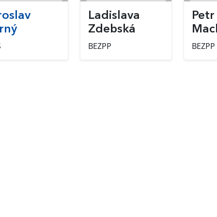
roslav
Ladislava
Petr
rný
Zdebská
Mac
S
BEZPP
BEZPP