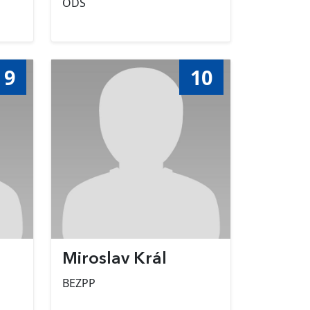
ODS
9
10
Miroslav Král
BEZPP