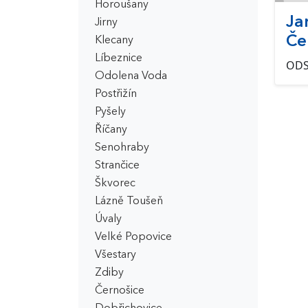
Horoušany
Ja
Jirny
Če
Klecany
Líbeznice
OD
Odolena Voda
Postřižín
Pyšely
Říčany
Senohraby
Strančice
Škvorec
Lázně Toušeň
Úvaly
Velké Popovice
Všestary
Zdiby
Černošice