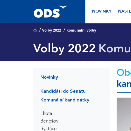
NOVINKY
NAŠI 
/
/
Volby 2022
Komunální volby
Volby 2022
Komun
Obč
Novinky
kan
Kandidáti do Senátu
Komunální kandidátky
Lhota
Benešov
Bystřice