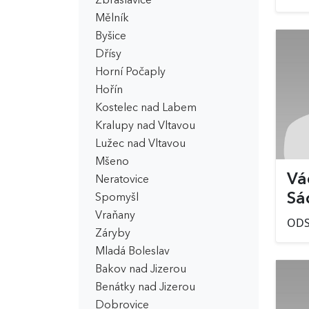
Zbraslavice
Mělník
Byšice
Dřísy
Horní Počaply
Hořín
Kostelec nad Labem
Kralupy nad Vltavou
Lužec nad Vltavou
Mšeno
Vá
Neratovice
Sá
Spomyšl
Vraňany
OD
Záryby
Mladá Boleslav
Bakov nad Jizerou
Benátky nad Jizerou
Dobrovice