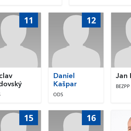
11
12
clav
Daniel
Jan 
dovský
Kašpar
BEZPP
S
ODS
15
16