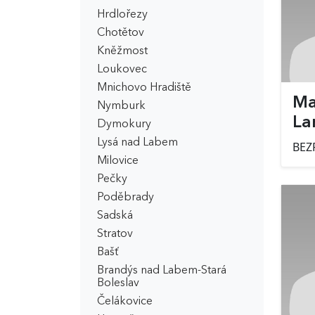
Hrdlořezy
Chotětov
Kněžmost
Loukovec
Mnichovo Hradiště
Ma
Nymburk
La
Dymokury
Lysá nad Labem
BEZ
Milovice
Pečky
Poděbrady
Sadská
Stratov
Bašť
Brandýs nad Labem-Stará
Boleslav
Čelákovice