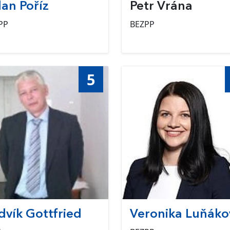
lan Poříz
Petr Vrána
PP
BEZPP
5
dvík Gottfried
Veronika Luňáko