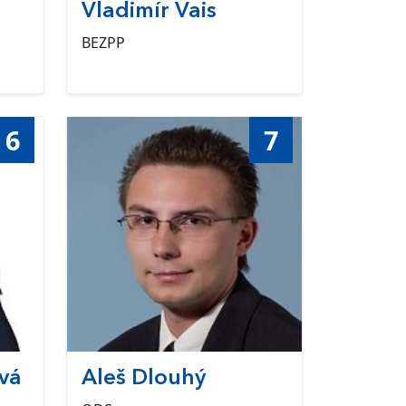
Vladimír Vais
BEZPP
6
7
vá
Aleš Dlouhý