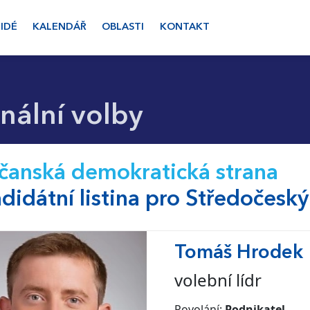
LIDÉ
KALENDÁŘ
OBLASTI
KONTAKT
ální volby
anská demokratická strana
didátní listina pro Středočeský
Tomáš Hrodek
volební lídr
Povolání:
Podnikatel