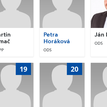
rtin
Petra
Ján
mač
Horáková
ODS
PP
ODS
19
20