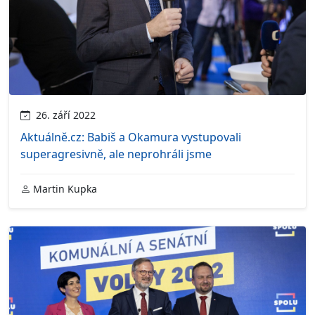
26. září 2022
Aktuálně.cz: Babiš a Okamura vystupovali
superagresivně, ale neprohráli jsme
Martin Kupka