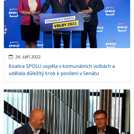
24. září 2022
Koalice SPOLU uspěla v komunálních volbách a
udělala důležitý krok k posílení v Senátu