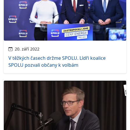
20. září 2022
V těžkých časech držme SPOLU. Lídři koalice
SPOLU pozvali občany k volbám