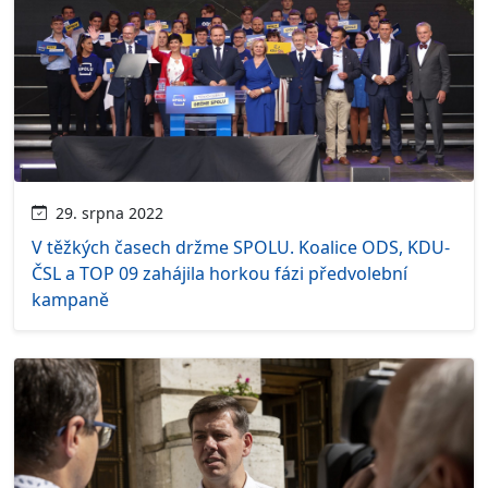
29. srpna 2022
V těžkých časech držme SPOLU. Koalice ODS, KDU-
ČSL a TOP 09 zahájila horkou fázi předvolební
kampaně