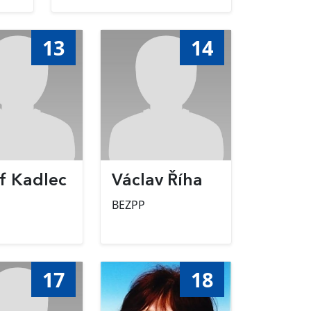
13
14
f Kadlec
Václav Říha
BEZPP
17
18