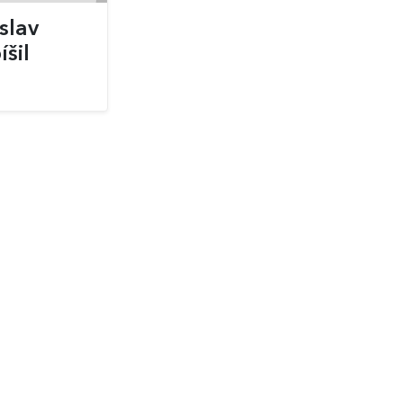
slav
íšil