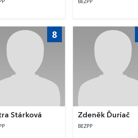
PP
BEZPP
8
tra Stárková
Zdeněk Ďuriač
PP
BEZPP