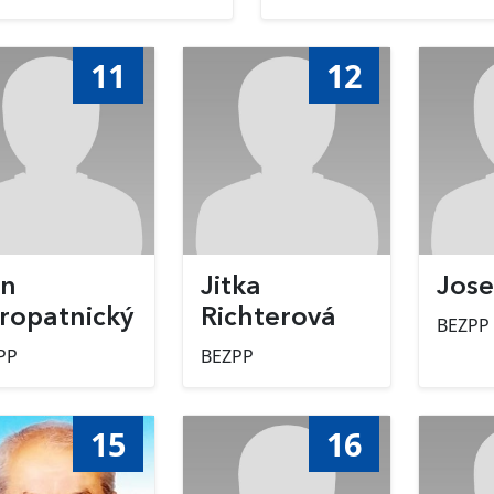
11
12
n
Jitka
Jose
ropatnický
Richterová
BEZPP
PP
BEZPP
15
16