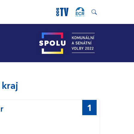
 kraj
1
r