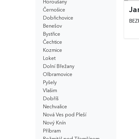
Horoušany
Ja
Černošice
Dobřichovice
BEZ
Benešov
Bystřice
Čechtice
Kozmice
Loket
Dolní Břežany
Olbramovice
Pyšely
Vlašim
Dobříš
Nechvalice
Nová Ves pod Pleší
Nový Knín
Příbram