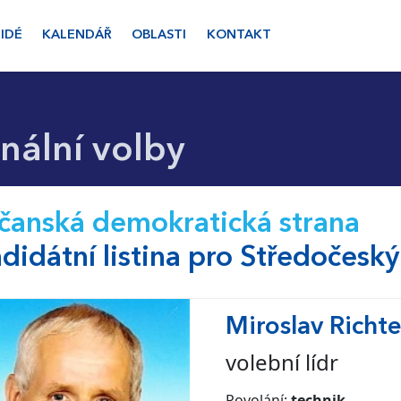
LIDÉ
KALENDÁŘ
OBLASTI
KONTAKT
ální volby
anská demokratická strana
didátní listina pro Středočeský
Miroslav Richte
volební lídr
Povolání:
technik