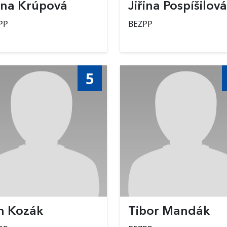
na Krúpová
Jiřina Pospíšilová
PP
BEZPP
5
n Kozák
Tibor Mandák