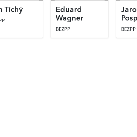
n Tichý
Eduard
Jaro
Wagner
Posp
PP
BEZPP
BEZPP