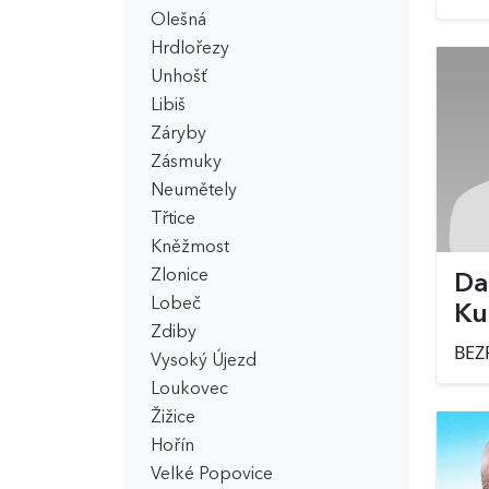
Olešná
Hrdlořezy
Unhošť
Libiš
Záryby
Zásmuky
Neumětely
Třtice
Kněžmost
Zlonice
Da
Lobeč
Ku
Zdiby
BEZ
Vysoký Újezd
Loukovec
Žižice
Hořín
Velké Popovice