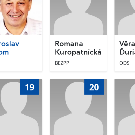
roslav
Romana
Věr
om
Kuropatnická
Ďuri
S
BEZPP
ODS
19
20