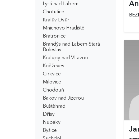
An
Lysá nad Labem
Chotutice
BEZ
Králův Dvůr
Mnichovo Hradiště
Bratronice
Brandýs nad Labem-Stará
Boleslav
Kralupy nad Vltavou
Kněževes
Církvice
Milovice
Chodouň
Bakov nad Jizerou
Buštěhrad
Dřísy
Nupaky
Ja
Byšice
Suchdol