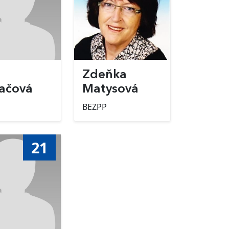
a
Zdeňka
ačová
Matysová
BEZPP
21