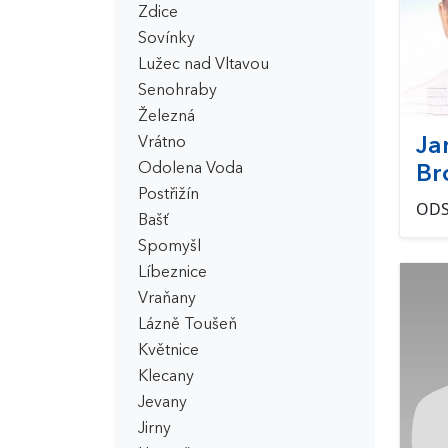
Zdice
Sovínky
Lužec nad Vltavou
Senohraby
Železná
Ja
Vrátno
Odolena Voda
Br
Postřižín
OD
Bašť
Spomyšl
Líbeznice
Vraňany
Lázně Toušeň
Květnice
Klecany
Jevany
Jirny