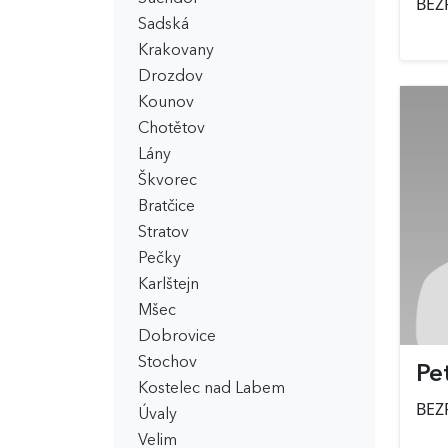
BEZ
Sadská
Krakovany
Drozdov
Kounov
Chotětov
Lány
Škvorec
Bratčice
Stratov
Pečky
Karlštejn
Mšec
Dobrovice
Stochov
Pe
Kostelec nad Labem
BEZ
Úvaly
Velim