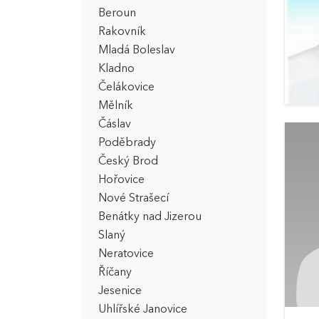
Beroun
Rakovník
Mladá Boleslav
Kladno
Čelákovice
Mělník
Čáslav
Poděbrady
Český Brod
Hořovice
Nové Strašecí
Benátky nad Jizerou
Slaný
Neratovice
Říčany
Jesenice
Uhlířské Janovice