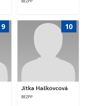
BEZPP
9
10
Jitka Haškovcová
BEZPP