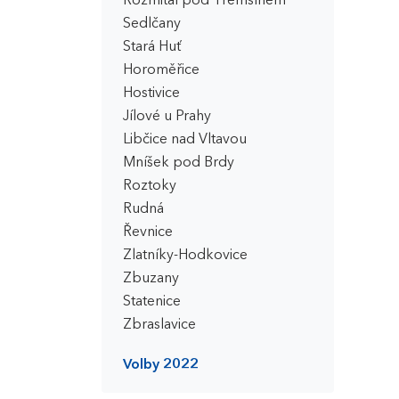
Rožmitál pod Třemšínem
Sedlčany
Stará Huť
Horoměřice
Hostivice
Jílové u Prahy
Libčice nad Vltavou
Mníšek pod Brdy
Roztoky
Rudná
Řevnice
Zlatníky-Hodkovice
Zbuzany
Statenice
Zbraslavice
Volby 2022