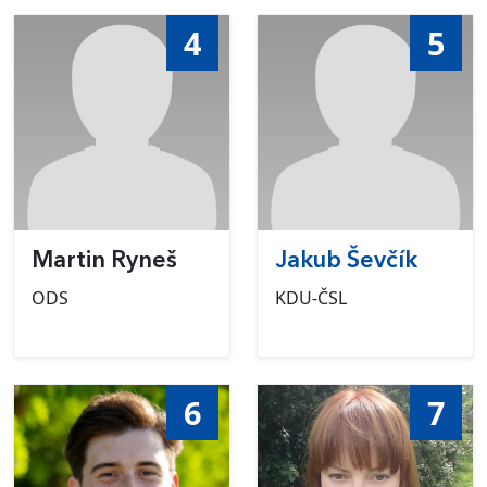
4
5
Martin Ryneš
Jakub Ševčík
ODS
KDU-ČSL
6
7