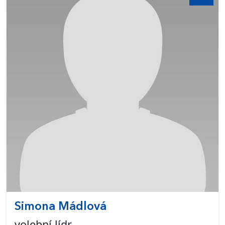
Simona Mádlová
volební lídr