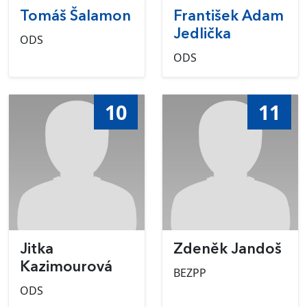
Tomáš Šalamon
František Adam
Jedlička
ODS
ODS
10
11
Jitka
Zdeněk Jandoš
Kazimourová
BEZPP
ODS