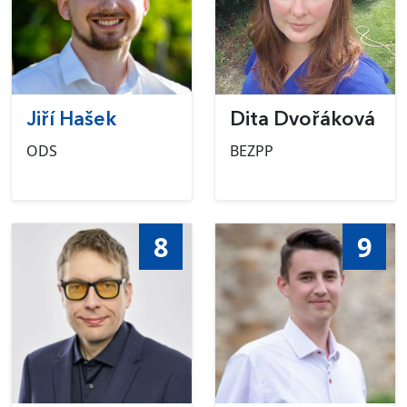
Jiří Hašek
Dita Dvořáková
ODS
BEZPP
8
9