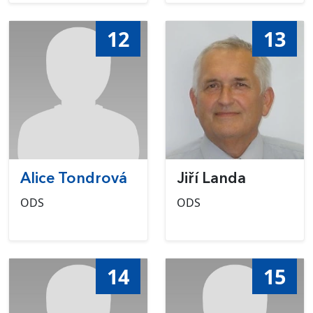
12
13
Alice Tondrová
Jiří Landa
ODS
ODS
14
15