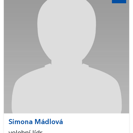
Simona Mádlová
volební lídr