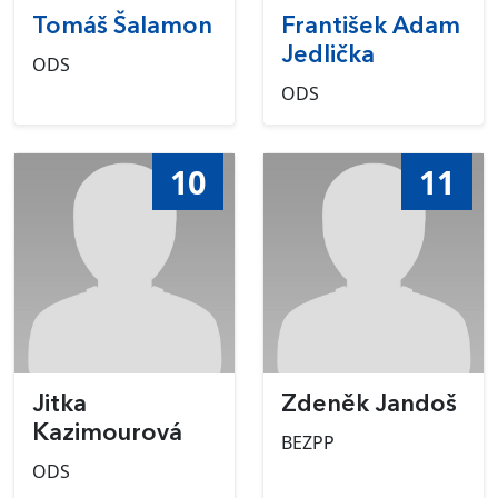
Tomáš Šalamon
František Adam
Jedlička
ODS
ODS
10
11
Jitka
Zdeněk Jandoš
Kazimourová
BEZPP
ODS