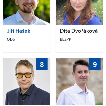
Jiří Hašek
Dita Dvořáková
ODS
BEZPP
8
9