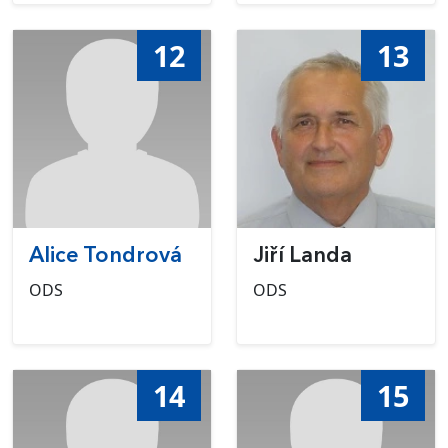
12
13
Alice Tondrová
Jiří Landa
ODS
ODS
14
15