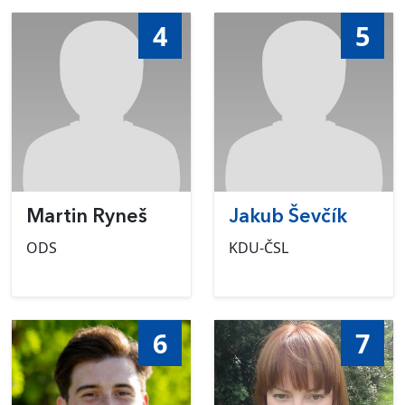
4
5
Martin Ryneš
Jakub Ševčík
ODS
KDU-ČSL
6
7