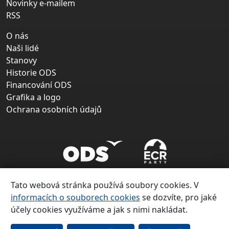
Novinky e-mailem
RSS
O nás
Naši lidé
Stanovy
Historie ODS
Financování ODS
Grafika a logo
Ochrana osobních údajů
Tato webová stránka používá soubory cookies. V
informacích o souborech cookies
se dozvíte, pro jaké
účely cookies využíváme a jak s nimi nakládat.
Copyright ©
Občanská demokratická strana 1991 – 2026