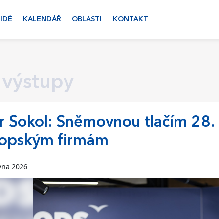
LIDÉ
KALENDÁŘ
OBLASTI
KONTAKT
 výstupy
r Sokol: Sněmovnou tlačím 28.
ropským firmám
vna 2026