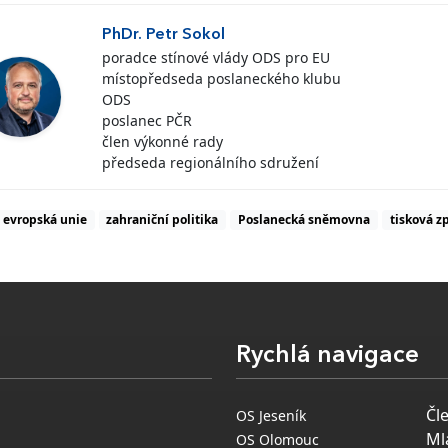
PhDr. Petr Sokol
poradce stínové vlády ODS pro EU
místopředseda poslaneckého klubu
ODS
poslanec PČR
člen výkonné rady
předseda regionálního sdružení
evropská unie
zahraniční politika
Poslanecká sněmovna
tisková z
Rychlá navigace
Čl
OS Jeseník
Ml
OS Olomouc