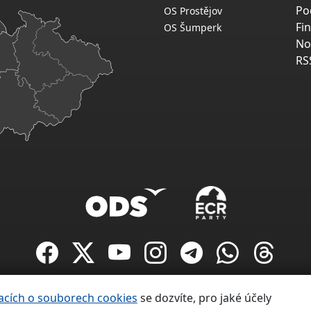
Po
OS Prostějov
Fi
OS Šumperk
No
RS
Copyright ©
acích o souborech cookies
se dozvíte, pro jaké účely
Občanská demokratická strana 1991 – 2026