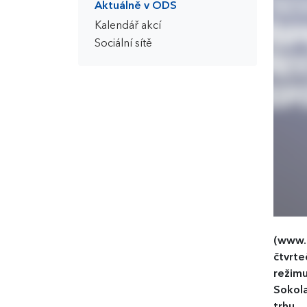
Aktuálně v ODS
Kalendář akcí
Sociální sítě
(www.
čtvrte
režimu
Sokola
trhu.