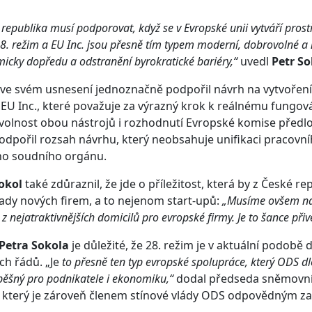
 republika musí podporovat, když se v Evropské unii vytváří pros
 28. režim a EU Inc. jsou přesně tím typem moderní, dobrovolné a
icky dopředu a odstranění byrokratické bariéry,“
uvedl
Petr So
ve svém usnesení jednoznačně podpořil návrh na vytvoření 2
EU Inc., které považuje za výrazný krok k reálnému fungová
olnost obou nástrojů i rozhodnutí Evropské komise předlož
odpořil rozsah návrhu, který neobsahuje unifikaci pracovn
ho soudního orgánu.
Sokol
také zdůraznil, že jde o příležitost, která by z České
řady nových firem, a to nejenom start-upů:
„Musíme ovšem nas
z nejatraktivnějších domicilů pro evropské firmy. Je to šance přiv
Petra Sokola
je důležité, že 28. režim je v aktuální podob
ch řádů. „Je
to přesně ten typ evropské spolupráce, který ODS d
pěšný pro podnikatele i ekonomiku,“
dodal předseda sněmovní
, který je zároveň členem stínové vlády ODS odpovědným za 