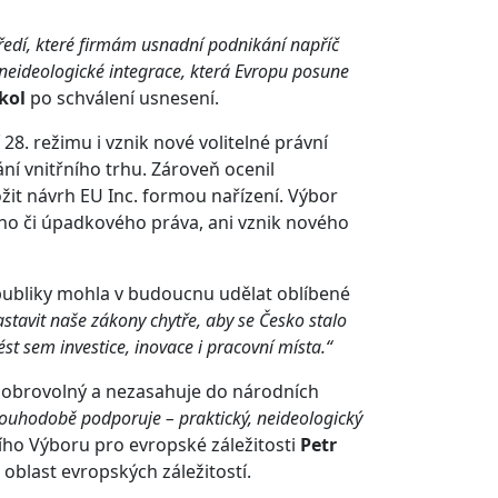
tředí, které firmám usnadní podnikání napříč
 neideologické integrace, která Evropu posune
kol
po schválení usnesení.
8. režimu i vznik nové volitelné právní
ní vnitřního trhu. Zároveň ocenil
it návrh EU Inc. formou nařízení. Výbor
ího či úpadkového práva, ani vznik nového
 republiky mohla v budoucnu udělat oblíbené
tavit naše zákony chytře, aby se Česko stalo
ést sem investice, inovace i pracovní místa.“
ě dobrovolný a nezasahuje do národních
louhodobě podporuje – praktický, neideologický
ho Výboru pro evropské záležitosti
Petr
oblast evropských záležitostí.