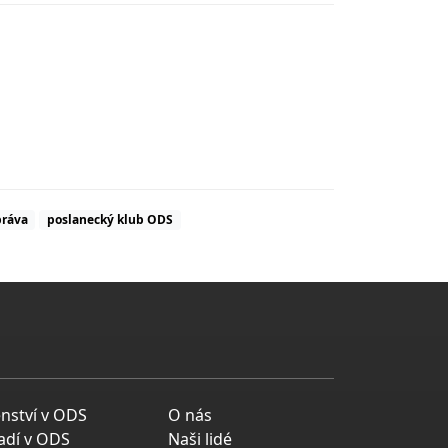
práva
poslanecký klub ODS
enství v ODS
O nás
adí v ODS
Naši lidé