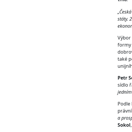
„Česká
státy.
ekonom
Výbor 
formy 
dobrov
také p
unijní
Petr 
sídlo 
jedním 
Podle
právní
a pros
Sokol