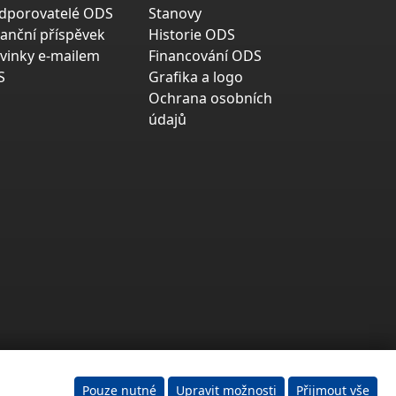
dporovatelé ODS
Stanovy
nanční příspěvek
Historie ODS
vinky e-mailem
Financování ODS
S
Grafika a logo
Ochrana osobních
údajů
Pouze nutné
Upravit možnosti
Přijmout vše