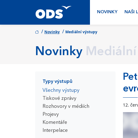
NOVINKY
NAŠI 
/
/
Novinky
Mediální výstupy
Novinky
Mediální
Pet
Typy výstupů
ev
Všechny výstupy
Tiskové zprávy
12. čer
Rozhovory v médiích
Projevy
Komentáře
Interpelace