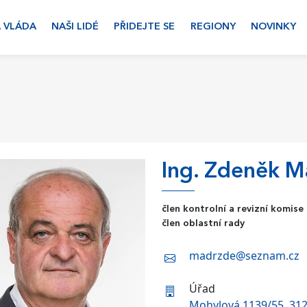
 VLÁDA
NAŠI LIDÉ
PŘIDEJTE SE
REGIONY
NOVINKY
Ing. Zdeněk M
člen kontrolní a revizní komise
člen oblastní rady
madrzde@seznam.cz
Úřad
Mohylová 1139/55, 312