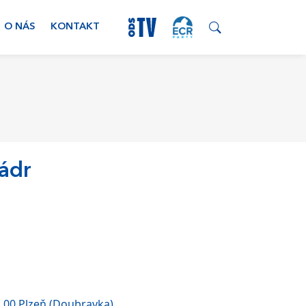
O NÁS
KONTAKT
ádr
 00 Plzeň (Doubravka)