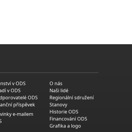
enství v ODS
O nás
adí v ODS
Naši lidé
dporovatelé ODS
Regionální sdružení
nanční příspěvek
Stanovy
Historie ODS
vinky e-mailem
Financování ODS
S
Grafika a logo