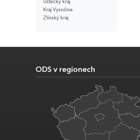
Ústecký kraj
Kraj Vysočina
Zlínský kraj
ODS v regionech