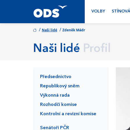
VOLBY
STÍNOVÁ
/
/
Naši lidé
Zdeněk Mádr
Naši lidé
Profil
Předsednictvo
Republikový sněm
Výkonná rada
Rozhodčí komise
Kontrolní a revizní komise
Senátoři PČR