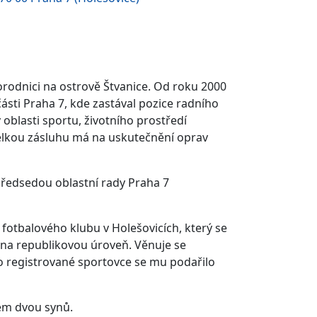
 porodnici na ostrově Štvanice. Od roku 2000
ásti Praha 7, kde zastával pozice radního
 oblasti sportu, životního prostředí
 velkou zásluhu má na uskutečnění oprav
předsedou oblastní rady Praha 7
 fotbalového klubu v Holešovicích, který se
 na republikovou úroveň. Věnuje se
ro registrované sportovce se mu podařilo
tcem dvou synů.