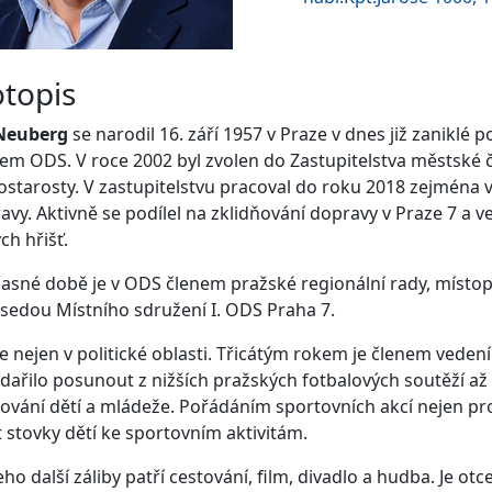
otopis
 Neuberg
se narodil 16. září 1957 v Praze v dnes již zaniklé
nem ODS. V roce 2002 byl zvolen do Zastupitelstva městské č
ostarosty. V zastupitelstvu pracoval do roku 2018 zejména v
avy. Aktivně se podílel na zklidňování dopravy v Praze 7 a
ch hřišť.
asné době je v ODS členem pražské regionální rady, místo
sedou Místního sdružení I. ODS Praha 7.
e nejen v politické oblasti. Třicátým rokem je členem vedení
ařilo posunout z nižších pražských fotbalových soutěží až
tování dětí a mládeže. Pořádáním sportovních akcí nejen p
t stovky dětí ke sportovním aktivitám.
eho další záliby patří cestování, film, divadlo a hudba. Je o