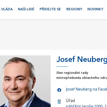
 VLÁDA
NAŠI LIDÉ
PŘIDEJTE SE
REGIONY
NOVINKY
Josef Neuber
člen regionální rady
místopředseda oblastního sdr
Josef Neuberg na Fac
Úřad
nábř.Kpt.Jaroše 1000, 