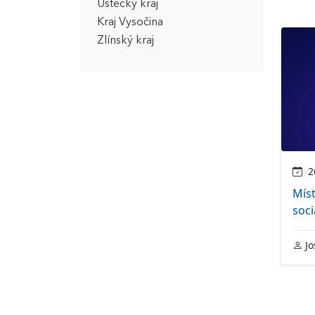
Ústecký kraj
Kraj Vysočina
Zlínský kraj
26
Míst
soci
Jo