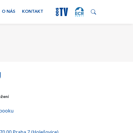
O NÁS
KONTAKT
g
užení
ebooku
170 00 Praha 7 (Holešovice)