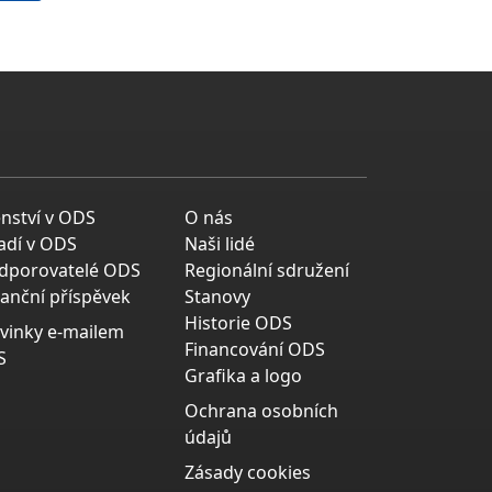
enství v ODS
O nás
adí v ODS
Naši lidé
dporovatelé ODS
Regionální sdružení
nanční příspěvek
Stanovy
Historie ODS
vinky e-mailem
Financování ODS
S
Grafika a logo
Ochrana osobních
údajů
Zásady cookies