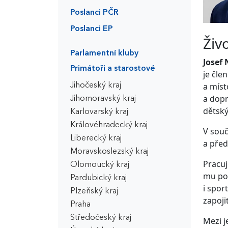
Poslanci PČR
Poslanci EP
Živ
Parlamentní kluby
Josef
Primátoři a starostové
je čle
a míst
Jihočeský kraj
a dopr
Jihomoravský kraj
dětský
Karlovarský kraj
Královéhradecký kraj
V souč
Liberecký kraj
a před
Moravskoslezský kraj
Pracuj
Olomoucký kraj
mu pod
Pardubický kraj
i spor
Plzeňský kraj
zapoji
Praha
Středočeský kraj
Mezi j