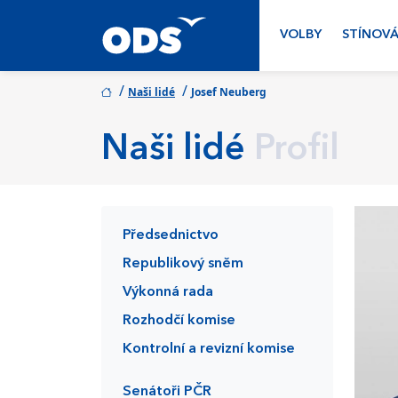
VOLBY
STÍNOVÁ
/
/
Naši lidé
Josef Neuberg
Naši lidé
Profil
Předsednictvo
Republikový sněm
Výkonná rada
Rozhodčí komise
Kontrolní a revizní komise
Senátoři PČR