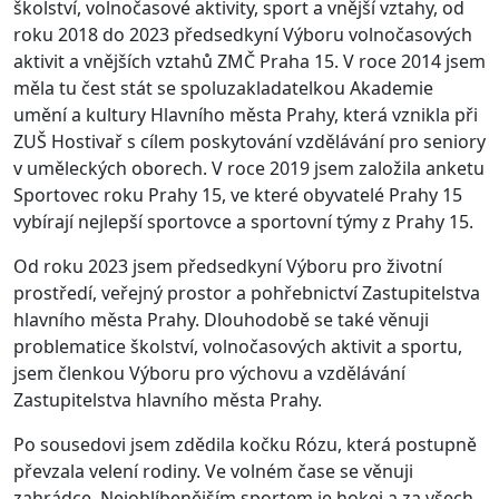
školství, volnočasové aktivity, sport a vnější vztahy, od
roku 2018 do 2023 předsedkyní Výboru volnočasových
aktivit a vnějších vztahů ZMČ Praha 15. V roce 2014 jsem
měla tu čest stát se spoluzakladatelkou Akademie
umění a kultury Hlavního města Prahy, která vznikla při
ZUŠ Hostivař s cílem poskytování vzdělávání pro seniory
v uměleckých oborech. V roce 2019 jsem založila anketu
Sportovec roku Prahy 15, ve které obyvatelé Prahy 15
vybírají nejlepší sportovce a sportovní týmy z Prahy 15.
Od roku 2023 jsem předsedkyní Výboru pro životní
prostředí, veřejný prostor a pohřebnictví Zastupitelstva
hlavního města Prahy. Dlouhodobě se také věnuji
problematice školství, volnočasových aktivit a sportu,
jsem členkou Výboru pro výchovu a vzdělávání
Zastupitelstva hlavního města Prahy.
Po sousedovi jsem zdědila kočku Rózu, která postupně
převzala velení rodiny. Ve volném čase se věnuji
zahrádce. Nejoblíbenějším sportem je hokej a za všech