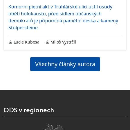
Komorní pietní akt v Truhlářské ulici uctil osudy
obětí holokaustu, před sídlem občanských
demokratů je připomíná pamětní deska a kameny
Stolpersteine
Lucie Kubesa
Miloš Vystrčil
Všechny články autora
ODS v regionech