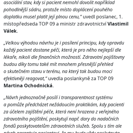
asociální stav, kdy si pacient nemohl dovolit například
pohodlnější sádru, protože místo doplácení pouhého
doplatku musel platit její plnou cenu,“
uvedl poslanec, 1.
místopředseda TOP 09 a ministr zdravotnictví
Vlastimil
Válek
.
„Velkou výhodou návrhu je i posílení principu, kdy opravdu
každý pacient dostane péči, která je pro něho nejlepší dle
lékaře, nikoli dle finančních možností. Zdravotní pojišťovny
budou díky tomu také mít mnohem přesnější přehled
o skutečném stavu v terénu, na který tak budou moci
efektivněji reagovat,“
uvedla poslankyně za TOP 09
Martina Ochodnická
.
„Návrh jednoznačně posílí i transparentnost systému
a pomůže předcházet nežádoucím praktikám, kdy pacienti
za účelem zajištění péče, která není hrazena z veřejného
zdravotního pojištění, poskytují např. dary do nadačních
fondů poskytovatelům zdravotních služeb. Spolu s tím ale