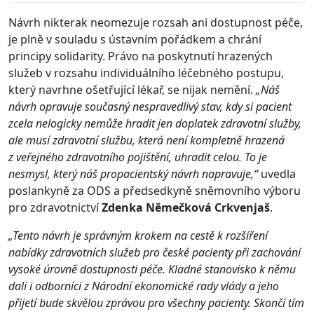
Návrh nikterak neomezuje rozsah ani dostupnost péče,
je plně v souladu s ústavním pořádkem a chrání
principy solidarity. Právo na poskytnutí hrazených
služeb v rozsahu individuálního léčebného postupu,
který navrhne ošetřující lékař, se nijak nemění.
„Náš
návrh opravuje současný nespravedlivý stav, kdy si pacient
zcela nelogicky nemůže hradit jen doplatek zdravotní služby,
ale musí zdravotní službu, která není kompletně hrazená
z veřejného zdravotního pojištění, uhradit celou. To je
nesmysl, který náš propacientský návrh napravuje,“
uvedla
poslankyně za ODS a předsedkyně sněmovního výboru
pro zdravotnictví
Zdenka Němečková Crkvenjaš
.
„Tento návrh je správným krokem na cestě k rozšíření
nabídky zdravotních služeb pro české pacienty při zachování
vysoké úrovně dostupnosti péče. Kladné stanovisko k němu
dali i odborníci z Národní ekonomické rady vlády a jeho
přijetí bude skvělou zprávou pro všechny pacienty. Skončí tím