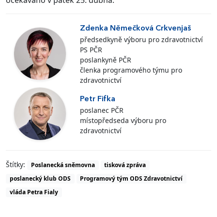
očekáváno v pátek 25. dubna.
Zdenka Němečková Crkvenjaš
předsedkyně výboru pro zdravotnictví
PS PČR
poslankyně PČR
členka programového týmu pro
zdravotnictví
Petr Fifka
poslanec PČR
místopředseda výboru pro
zdravotnictví
Štítky:
Poslanecká sněmovna
tisková zpráva
poslanecký klub ODS
Programový tým ODS Zdravotnictví
vláda Petra Fialy