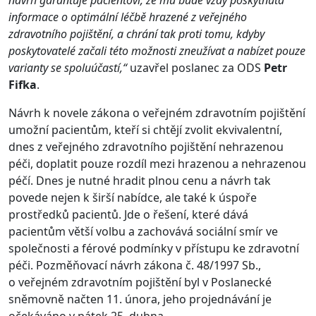
návrh garantuje pacientovi, že mu bude vždy poskytnuta
informace o optimální léčbě hrazené z veřejného
zdravotního pojištění, a chrání tak proti tomu, kdyby
poskytovatelé začali této možnosti zneužívat a nabízet pouze
varianty se spoluúčastí,“
uzavřel poslanec za ODS
Petr
Fifka
.
Návrh k novele zákona o veřejném zdravotním pojištění
umožní pacientům, kteří si chtějí zvolit ekvivalentní,
dnes z veřejného zdravotního pojištění nehrazenou
péči, doplatit pouze rozdíl mezi hrazenou a nehrazenou
péčí. Dnes je nutné hradit plnou cenu a návrh tak
povede nejen k širší nabídce, ale také k úspoře
prostředků pacientů. Jde o řešení, které dává
pacientům větší volbu a zachovává sociální smír ve
společnosti a férové podmínky v přístupu ke zdravotní
péči. Pozměňovací návrh zákona č. 48/1997 Sb.,
o veřejném zdravotním pojištění byl v Poslanecké
sněmovně načten 11. února, jeho projednávání je