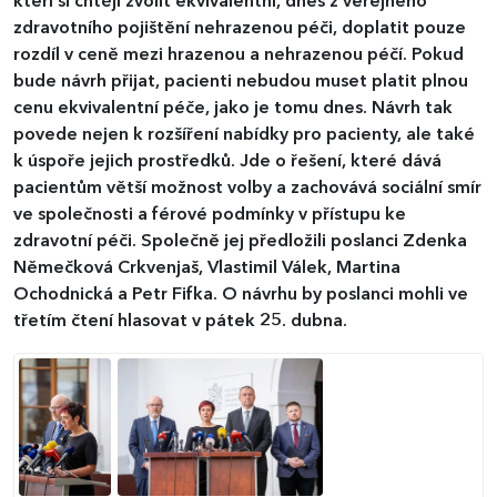
kteří si chtějí zvolit ekvivalentní, dnes z veřejného
zdravotního pojištění nehrazenou péči, doplatit pouze
rozdíl v ceně mezi hrazenou a nehrazenou péčí. Pokud
bude návrh přijat, pacienti nebudou muset platit plnou
cenu ekvivalentní péče, jako je tomu dnes. Návrh tak
povede nejen k rozšíření nabídky pro pacienty, ale také
k úspoře jejich prostředků. Jde o řešení, které dává
pacientům větší možnost volby a zachovává sociální smír
ve společnosti a férové podmínky v přístupu ke
zdravotní péči. Společně jej předložili poslanci Zdenka
Němečková Crkvenjaš, Vlastimil Válek, Martina
Ochodnická a Petr Fifka. O návrhu by poslanci mohli ve
třetím čtení hlasovat v pátek 25. dubna.