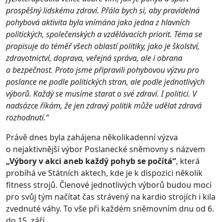
prospěšný lidskému zdraví. Přála bych si, aby pravidelná
pohybová aktivita byla vnímána jako jedna z hlavních
politických, společenských a vzdělávacích priorit. Téma se
propisuje do téměř všech oblastí politiky, jako je školství,
zdravotnictví, doprava, veřejná správa, ale i obrana
a bezpečnost. Proto jsme připravili pohybovou výzvu pro
poslance ne podle politických stran, ale podle jednotlivých
výborů. Každý se musíme starat o své zdraví. I politici. V
nadsázce říkám, že jen zdravý politik může udělat zdravá
rozhodnutí.“
Právě dnes byla zahájena několikadenní výzva
o nejaktivnější výbor Poslanecké sněmovny s názvem
„Výbory v akci aneb každý pohyb se počítá“
, která
probíhá ve Státních aktech, kde je k dispozici několik
fitness strojů. Členové jednotlivých výborů budou moci
pro svůj tým načítat čas strávený na kardio strojích i kila
zvednuté váhy. To vše při každém sněmovním dnu od 6.
do 15. září.