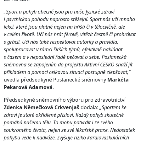
„Sport a pohyb obecně jsou pro naše fyzické zdraví
i psychickou pohodu naprosto stěžejní. Sport nás učí mnoho
lekcí, které jsou platné nejen na hřišti či v tělocvičně, ale
v celém životě. Učí nás hrát férově, vítězit čestně či prohrávat
s grácií. Učí nás také respektovat autority a pravidla,
spolupracovat v rámci širších týmů, efektivně nakládat
s časem a v neposlední řadě pečovat o sebe. Poslanecká
sněmovna se zapojením do projektu Aktivní ČESKO snaží jít
příkladem a pomoci celkovou situaci postupně zlepšovat,“
uvedla předsedkyně Poslanecké sněmovny
Markéta
Pekarová Adamová
.
Předsedkyně sněmovního výboru pro zdravotnictví
Zdenka Němečková Crkvenjaš
dodala:
„Sportem ke
zdraví je staré okřídlené přísloví. Každý pohyb skutečně
pomáhá našemu tělu. To mohu potvrdit i ze svého
soukromého života, nejen ze své lékařské praxe. Nedostatek
pohybu vede k nadváze, zvyšuje riziko kardiovaskulárních