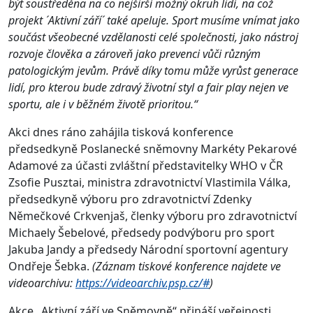
být soustředěna na co nejširší možný okruh lidí, na což
projekt ´Aktivní září´ také apeluje. Sport musíme vnímat jako
součást všeobecné vzdělanosti celé společnosti, jako nástroj
rozvoje člověka a zároveň jako prevenci vůči různým
patologickým jevům. Právě díky tomu může vyrůst generace
lidí, pro kterou bude zdravý životní styl a fair play nejen ve
sportu, ale i v běžném životě prioritou.“
Akci dnes ráno zahájila tisková konference
předsedkyně Poslanecké sněmovny Markéty Pekarové
Adamové za účasti zvláštní představitelky WHO v ČR
Zsofie Pusztai, ministra zdravotnictví Vlastimila Válka,
předsedkyně výboru pro zdravotnictví Zdenky
Němečkové Crkvenjaš, členky výboru pro zdravotnictví
Michaely Šebelové, předsedy podvýboru pro sport
Jakuba Jandy a předsedy Národní sportovní agentury
Ondřeje Šebka.
(Záznam tiskové konference najdete ve
videoarchivu:
https://videoarchiv.psp.cz/#
)
Akce „Aktivní září ve Sněmovně“ přináší veřejnosti