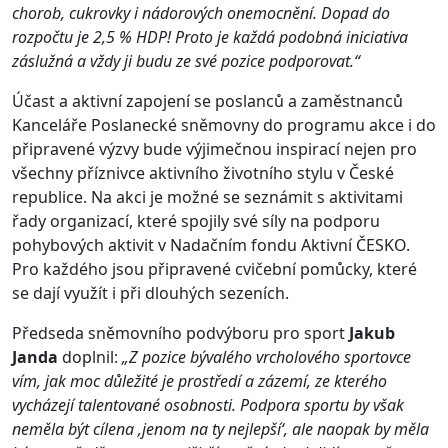
chorob, cukrovky i nádorových onemocnění. Dopad do
rozpočtu je 2,5 % HDP! Proto je každá podobná iniciativa
záslužná a vždy ji budu ze své pozice podporovat.“
Účast a aktivní zapojení se poslanců a zaměstnanců
Kanceláře Poslanecké sněmovny do programu akce i do
připravené výzvy bude výjimečnou inspirací nejen pro
všechny příznivce aktivního životního stylu v České
republice. Na akci je možné se seznámit s aktivitami
řady organizací, které spojily své síly na podporu
pohybových aktivit v Nadačním fondu Aktivní ČESKO.
Pro každého jsou připravené cvičební pomůcky, které
se dají využít i při dlouhých sezeních.
Předseda sněmovního podvýboru pro sport
Jakub
Janda
doplnil:
„Z pozice bývalého vrcholového sportovce
vím, jak moc důležité je prostředí a zázemí, ze kterého
vycházejí talentované osobnosti. Podpora sportu by však
neměla být cílena ‚jenom na ty nejlepší‘, ale naopak by měla