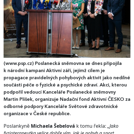
(www.psp.cz)
Poslanecká sněmovna se dnes připojila
k národní kampani Aktivní září, jejímž cílem je
propagace pravidelných pohybových aktivit jako nedílné
součásti péče o fyzické a psychické zdraví. Akci, kterou
podpořil vedoucí Kanceláře Poslanecké sněmovny
Martin Plíšek, organizuje Nadační fond Aktivní ČESKO za
odborné podpory Kanceláře Světové zdravotnické
organizace v České republice.
Poslankyně
Michaela Šebelová
k tomu řekla:
„Jako
fyzioterapeutka velice dobře vím, jak je pohyb a sport