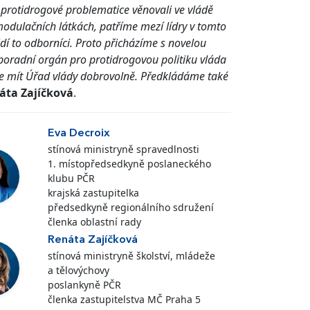
protidrogové problematice věnovali ve vládě
modulačních látkách, patříme mezí lídry v tomto
vidí to odborníci. Proto přicházíme s novelou
poradní orgán pro protidrogovou politiku vláda
že mít Úřad vlády dobrovolně. Předkládáme také
áta Zajíčková
.
Eva Decroix
stínová ministryně spravedlnosti
1. místopředsedkyně poslaneckého
klubu PČR
krajská zastupitelka
předsedkyně regionálního sdružení
členka oblastní rady
Renáta Zajíčková
stínová ministryně školství, mládeže
a tělovýchovy
poslankyně PČR
členka zastupitelstva MČ Praha 5