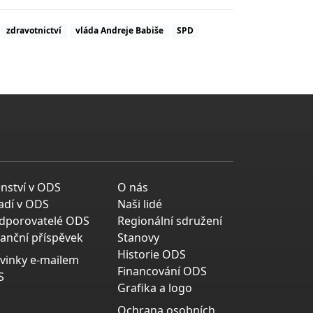
zdravotnictví
vláda Andreje Babiše
SPD
enství v ODS
O nás
adí v ODS
Naši lidé
dporovatelé ODS
Regionální sdružení
nanční příspěvek
Stanovy
Historie ODS
vinky e-mailem
Financování ODS
S
Grafika a logo
Ochrana osobních