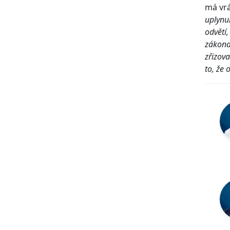
má vrá
uplynul
odvětí,
zákona
zřizov
to, že 