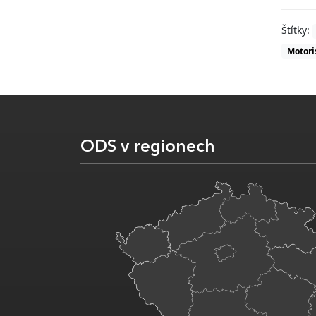
Štítky:
Motori
ODS v regionech