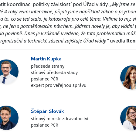
tit koordinaci politiky závislostí pod Úřad vlády.
„My jsme se 
é 4 roky velmi intenzivně, přijali jsme například zákon o psycho
 a to, co se teď stalo, je katastrofa pro celé téma. Vidíme to my, 
, ne jen s pozměňovacím návrhem. Jádrem novely je, aby vládní 
ala povinně. Dnes je v zákoně uvedeno, že tuto problematiku mů
organizační a technické zázemí zajišťuje Úřad vlády,“
uvedla
Ren
Martin Kupka
předseda strany
stínový předseda vlády
poslanec PČR
expert pro veřejnou správu
Štěpán Slovák
stínový ministr zdravotnictví
poslanec PČR