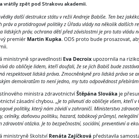
ka vrátily zpět pod Strakovu akademii.
vědky další destrukce státu v režii Andreje Babiše. Ten bez jaké
h práv a protidrogové politiky z Úřadu vlády na několik dalších re
 lidských práv, ochrana dětí před závislostmi je pro tuto vládu na
ový premiér
Martin Kupka
. ODS proto bude prosazovat, aby
ii.
á ministryně spravedlnosti
Eva Decroix
upozornila na riziko
ívá do obličeje lidem, kteří doufali, že se jich Babiš bude zastávat 
 respektovat lidská práva. Zmocněnkyně pro lidská práva se ani ne
kým demokratům to není jedno, my tuto odpovědnost přebíráme
stínového ministra zdravotnictví
Štěpána Slováka
je přesu
tnictví zásadní chybou.
„Je to plivnutí do obličeje všem, kteří 
ogové politiky, který nám závidí v zahraničí. Ministerstvo zdravo
ty, celníky, daňovou politiku, hazard, tabákový průmysl, nelegální 
n zdravotní otázka. Je to bezpečnostní, sociální, preventivní a 
á ministryně školství
Renáta Zajíčková
představila samosta