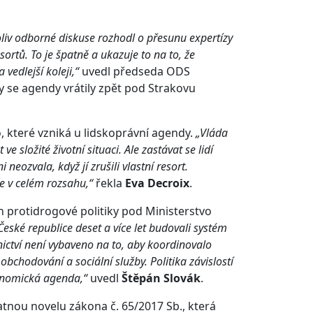
koliv odborné diskuse rozhodl o přesunu expertízy
sortů. To je špatně a ukazuje to na to, že
 vedlejší koleji,“
uvedl předseda ODS
 se agendy vrátily zpět pod Strakovu
, které vzniká u lidskoprávní agendy.
„Vláda
ve složité životní situaci. Ale zastávat se lidí
ozvala, když jí zrušili vlastní resort.
 v celém rozsahu,“
řekla
Eva Decroix
.
n protidrogové politiky pod Ministerstvo
v České republice deset a více let budovali systém
tnictví není vybaveno na to, aby koordinovalo
obchodování a sociální služby. Politika závislostí
ekonomická agenda,“
uvedl
Štěpán Slovák
.
tnou novelu zákona č. 65/2017 Sb., která