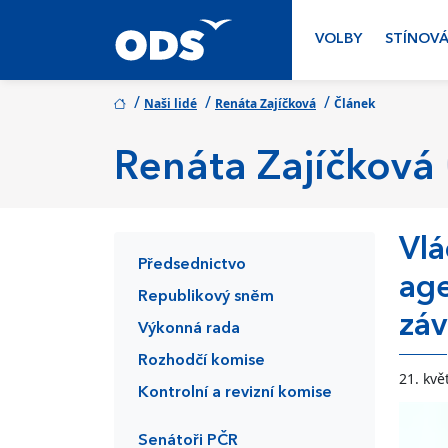
VOLBY
STÍNOVÁ
/
/
/
Naši lidé
Renáta Zajíčková
Článek
Renáta Zajíčková
Vlá
Předsednictvo
age
Republikový sněm
záv
Výkonná rada
Rozhodčí komise
21. kvě
Kontrolní a revizní komise
Senátoři PČR