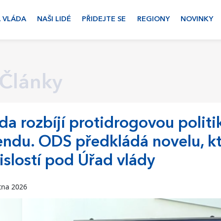
 VLÁDA
NAŠI LIDÉ
PŘIDEJTE SE
REGIONY
NOVINKY
Články
da rozbíjí protidrogovou politi
ndu. ODS předkládá novelu, kte
islostí pod Úřad vlády
tna 2026