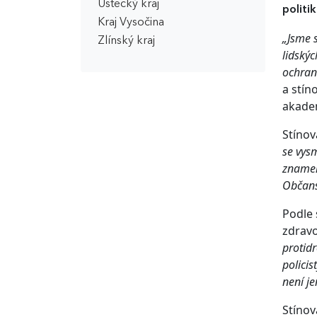
Ústecký kraj
politi
Kraj Vysočina
„Jsme s
Zlínský kraj
lidskýc
ochrana
a stín
akadem
Stínov
se vysm
znamená
Občans
Podle 
zdravo
protidr
policis
není je
Stínov