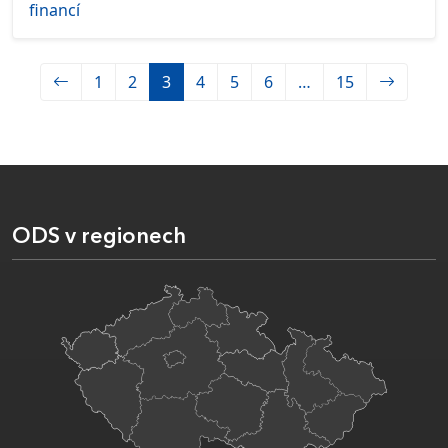
financí
1
2
3
4
5
6
…
15
ODS v regionech