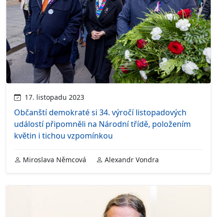
17. listopadu 2023
Občanští demokraté si 34. výročí listopadových
událostí připomněli na Národní třídě, položením
květin i tichou vzpomínkou
Miroslava Němcová
Alexandr Vondra