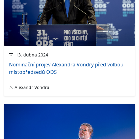
13. dubna 2024
Nominační projev Alexandra Vondry před volbou
místopředsedů ODS
Alexandr Vondra