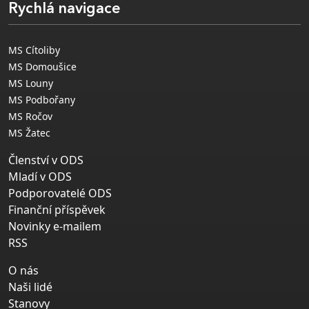
Rychlá navigace
MS Cítoliby
MS Domoušice
MS Louny
MS Podbořany
MS Ročov
MS Žatec
Členství v ODS
Mladí v ODS
Podporovatelé ODS
Finanční příspěvek
Novinky e-mailem
RSS
O nás
Naši lidé
Stanovy