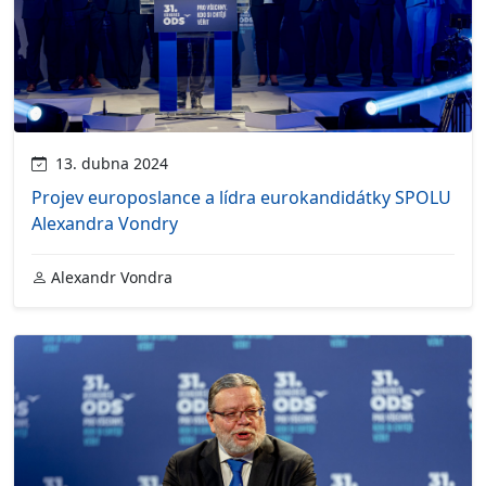
13. dubna 2024
Projev europoslance a lídra eurokandidátky SPOLU
Alexandra Vondry
Alexandr Vondra