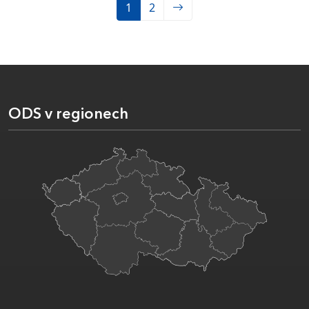
1
2
ODS v regionech