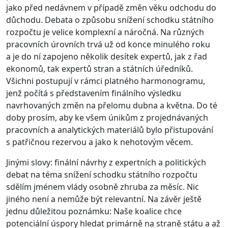
jako před nedávnem v případě změn věku odchodu do
důchodu. Debata o způsobu snížení schodku státního
rozpočtu je velice komplexní a náročná. Na různých
pracovních úrovních trvá už od konce minulého roku
a je do ní zapojeno několik desítek expertů, jak z řad
ekonomů, tak expertů stran a státních úředníků.
Všichni postupují v rámci platného harmonogramu,
jenž počítá s představením finálního výsledku
navrhovaných změn na přelomu dubna a května. Do té
doby prosím, aby ke všem únikům z projednávaných
pracovních a analytických materiálů bylo přistupování
s patřičnou rezervou a jako k nehotovým věcem.
Jinými slovy: finální návrhy z expertních a politických
debat na téma snížení schodku státního rozpočtu
sdělím jménem vlády osobně zhruba za měsíc. Nic
jiného není a nemůže být relevantní. Na závěr ještě
jednu důležitou poznámku: Naše koalice chce
potenciální úspory hledat primárně na straně státu a až