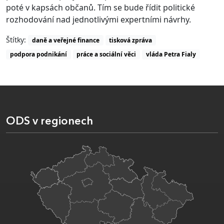
poté v kapsách občanů. Tím se bude řídit politické
rozhodování nad jednotlivými expertními návrhy.
Štítky:
daně a veřejné finance
tisková zpráva
podpora podnikání
práce a sociální věci
vláda Petra Fialy
ODS v regionech