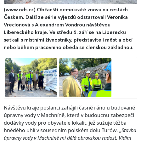
(www.ods.cz)
Občanští demokraté znovu na cestách
Českem. Další ze série výjezdů odstartovali Veronika
Vrecionová s Alexandrem Vondrou návštěvou
Libereckého kraje. Ve středu 6. září se na Liberecku
setkali s místními živnostníky, představiteli měst a obcí
nebo během pracovního oběda se členskou základnou.
Návštěvu kraje poslanci zahájili časně ráno u budované
úpravny vody v Machníně, která v budoucnu zabezpečí
dodávky vody pro obyvatele lokalit, jež sužuje těžba
hnědého uhlí v sousedním polském dolu Turów
. „Stavba
úpravny vody v Machníně mi dělá obrovskou radost. Vidím