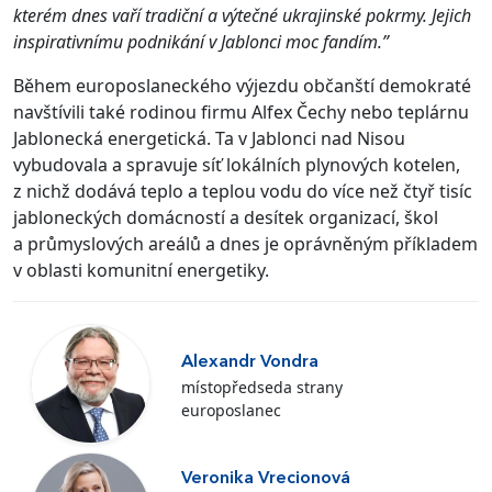
kterém dnes vaří tradiční a výtečné ukrajinské pokrmy. Jejich
inspirativnímu podnikání v Jablonci moc fandím.”
Během europoslaneckého výjezdu občanští demokraté
navštívili také rodinou firmu Alfex Čechy nebo teplárnu
Jablonecká energetická. Ta v Jablonci nad Nisou
vybudovala a spravuje síť lokálních plynových kotelen,
z nichž dodává teplo a teplou vodu do více než čtyř tisíc
jabloneckých domácností a desítek organizací, škol
a průmyslových areálů a dnes je oprávněným příkladem
v oblasti komunitní energetiky.
Alexandr Vondra
místopředseda strany
europoslanec
Veronika Vrecionová