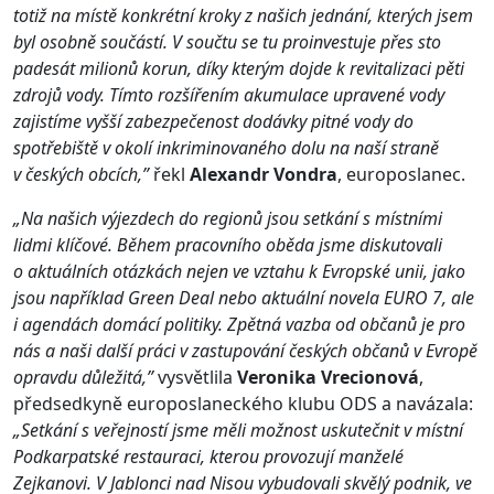
totiž na místě konkrétní kroky z našich jednání, kterých jsem
byl osobně součástí. V součtu se tu proinvestuje přes sto
padesát milionů korun, díky kterým dojde k revitalizaci pěti
zdrojů vody. Tímto rozšířením akumulace upravené vody
zajistíme vyšší zabezpečenost dodávky pitné vody do
spotřebiště v okolí inkriminovaného dolu na naší straně
v českých obcích,”
řekl
Alexandr Vondra
, europoslanec.
„Na našich výjezdech do regionů jsou setkání s místními
lidmi klíčové. Během pracovního oběda jsme diskutovali
o aktuálních otázkách nejen ve vztahu k Evropské unii, jako
jsou například Green Deal nebo aktuální novela EURO 7, ale
i agendách domácí politiky. Zpětná vazba od občanů je pro
nás a naši další práci v zastupování českých občanů v Evropě
opravdu důležitá,”
vysvětlila
Veronika Vrecionová
,
předsedkyně europoslaneckého klubu ODS a navázala:
„Setkání s veřejností jsme měli možnost uskutečnit v místní
Podkarpatské restauraci, kterou provozují manželé
Zejkanovi. V Jablonci nad Nisou vybudovali skvělý podnik, ve