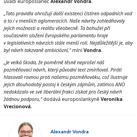
uvádí europoslanec
Alexandr Vondra
.
„Tato pravidla ohrožují další existenci čistíren odpadních vod
a to i v menších aglomeracích. Naše návrhy zohledňovaly
jejich možnosti a realitu všeobecně. Ta bohužel při
současném složení Evropského parlamentu hraje
v legislativních návrzích stále menší roli. Nejdůležitější je, aby
byl návrh takzvaně ambiciózní,“
míní
Vondra
.
„Je velká škoda, že poměrně těsně neprošel náš
pozměňovací návrh, který původní text zmírňoval. Piráti
hlasovali rovnou proti našemu pozměňováku, což ilustruje
jejich dlouhodobý postoj k českým zájmům, zatímco ANO
nedokázalo ve své liberální frakci získat pro český návrh
žádnou podporu,“
dodává europoslankyně
Veronika
Vrecionová
.
Alexandr Vondra