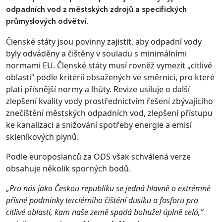
odpadních vod z městských zdrojů a specifických
průmyslových odvětví.
Členské státy jsou povinny zajistit, aby odpadní vody
byly odváděny a čištěny v souladu s minimálními
normami EU. Členské státy musí rovněž vymezit „citlivé
oblasti“ podle kritérií obsažených ve směrnici, pro které
platí přísnější normy a lhůty. Revize usiluje o další
zlepšení kvality vody prostřednictvím řešení zbývajícího
znečištění městských odpadních vod, zlepšení přístupu
ke kanalizaci a snižování spotřeby energie a emisí
skleníkových plynů.
Podle europoslanců za ODS však schválená verze
obsahuje několik sporných bodů.
„Pro nás jako Českou republiku se jedná hlavně o extrémně
přísné podmínky terciérního čištění dusíku a fosforu pro
citlivé oblasti, kam naše země spadá bohužel úplně celá,“