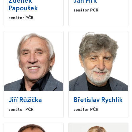
Zdeněk
Jan
Pirk
Papoušek
senátor PČR
senátor PČR
Jiří
Růžička
Břetislav
Rychlík
senátor PČR
senátor PČR