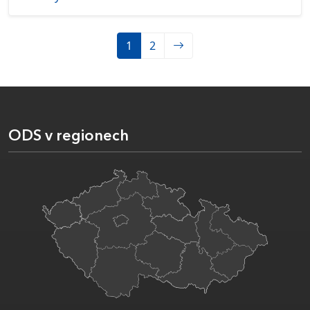
1
2
ODS v regionech