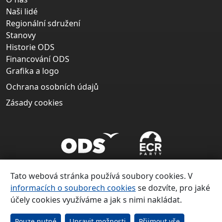
Naši lidé
Regionální sdružení
Stanovy
Historie ODS
Financování ODS
Grafika a logo
Ochrana osobních údajů
Zásady cookies
Tato webová stránka používá soubory cookies. V
informacích o souborech cookies
se dozvíte, pro jaké
účely cookies využíváme a jak s nimi nakládat.
Copyright ©
Občanská demokratická strana 1991 – 2026
Pouze nutné
Upravit možnosti
Přijmout vše