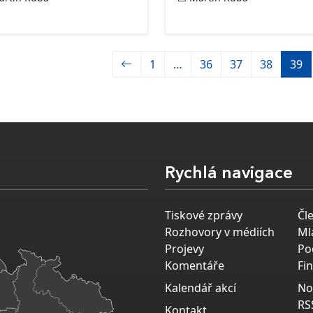
1
…
36
37
38
39
Rychlá navigace
Tiskové zprávy
Čl
Rozhovory v médiích
Ml
Projevy
Po
Komentáře
Fi
Kalendář akcí
No
RS
Kontakt