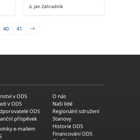
Jan Zahradník
40
41
enství v ODS
O nás
adí v ODS
Naši lidé
dporovatelé ODS
Regionální sdružení
nanční příspěvek
Stanovy
Historie ODS
vinky e-mailem
Financování ODS
S