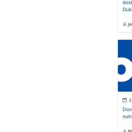
dos
Duk
Ja
27
Dost
nut
Ma