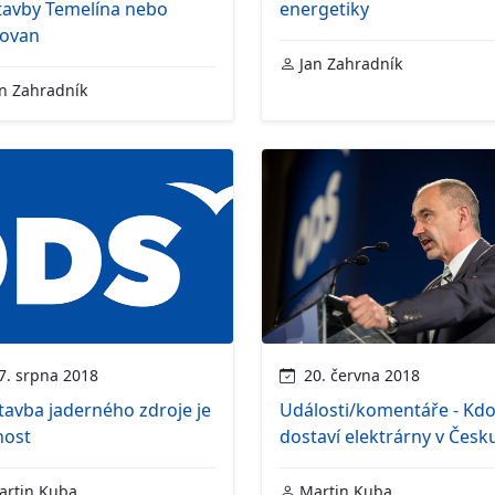
tavby Temelína nebo
energetiky
ovan
Jan Zahradník
n Zahradník
. srpna 2018
20. června 2018
avba jaderného zdroje je
Události/komentáře - Kd
nost
dostaví elektrárny v Česk
rtin Kuba
Martin Kuba