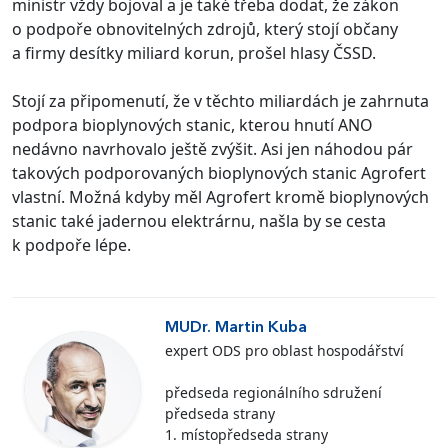
ministr vždy bojoval a je také třeba dodat, že zákon
o podpoře obnovitelných zdrojů, který stojí občany
a firmy desítky miliard korun, prošel hlasy ČSSD.
Stojí za připomenutí, že v těchto miliardách je zahrnuta
podpora bioplynových stanic, kterou hnutí ANO
nedávno navrhovalo ještě zvýšit. Asi jen náhodou pár
takových podporovaných bioplynových stanic Agrofert
vlastní. Možná kdyby měl Agrofert kromě bioplynových
stanic také jadernou elektrárnu, našla by se cesta
k podpoře lépe.
MUDr. Martin Kuba
expert ODS pro oblast hospodářství
předseda regionálního sdružení
předseda strany
1. místopředseda strany