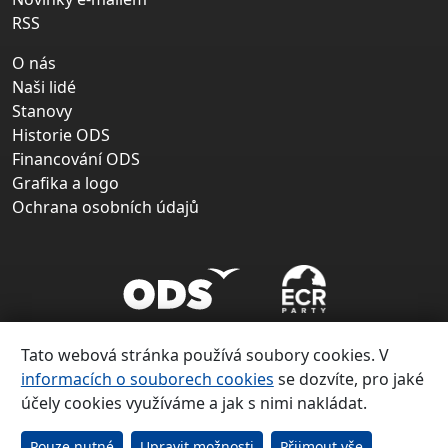
RSS
O nás
Naši lidé
Stanovy
Historie ODS
Financování ODS
Grafika a logo
Ochrana osobních údajů
Tato webová stránka používá soubory cookies. V
informacích o souborech cookies
se dozvíte, pro jaké
účely cookies využíváme a jak s nimi nakládat.
Copyright ©
Občanská demokratická strana 1991 – 2026
Pouze nutné
Upravit možnosti
Přijmout vše