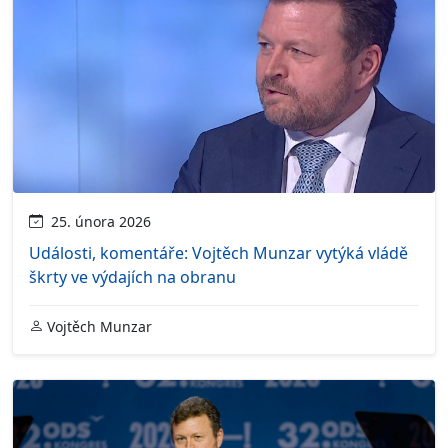
25. února 2026
Události, komentáře: Vojtěch Munzar vytýká vládě
škrty ve výdajích na obranu
Vojtěch Munzar