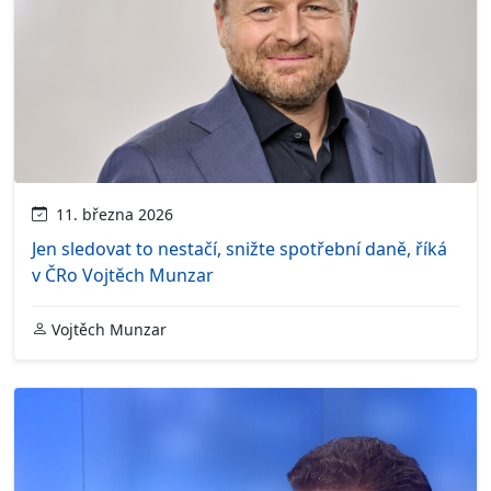
11. března 2026
Jen sledovat to nestačí, snižte spotřební daně, říká
v ČRo Vojtěch Munzar
Vojtěch Munzar