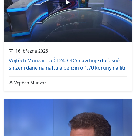
16. března 2026
Vojtěch Munzar na ČT24: ODS navrhuje dočasné
snížení daně na naftu a benzin o 1,70 koruny na litr
Vojtěch Munzar