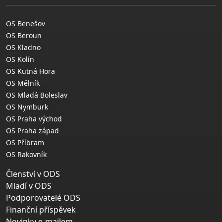
OS Benešov
OS Beroun
OS Kladno
OS Kolín
OS Kutná Hora
OS Mělník
OS Mladá Boleslav
OS Nymburk
OS Praha východ
OS Praha západ
OS Příbram
OS Rakovník
Členství v ODS
Mladí v ODS
Podporovatelé ODS
Finanční příspěvek
Novinky e-mailem