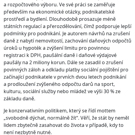
a rozpočtového výboru. Ve své práci se zaměřuje
především na ekonomické otázky, podnikatelské
prostředí a bydlení. Dlouhodobě prosazuje méně
státních regulací a přerozdělování, čímž podporuje lepší
podmínky pro podnikání. Je autorem návrhů na zrušení
daně z nabytí nemovitostí, zachování daňových odpočtů
úroků u hypoték a zvýšení limitu pro povinnou
registraci k DPH, paušální daně i daňové výdajové
paušály na 2 miliony korun. Dále se zasadil o zrušení
povinných záloh a odkladu platby sociální pojištění pro
začínající podnikatele v prvních dvou letech podnikání
a prodloužení zvýšeného odpočtu darů na sport,
kulturu, sociální služby nebo mládež ve výši 30 % ze
základu daně.
Je konzervativním politikem, který se řídí mottem
„svobodně dýchat, normálně žít“. Věří, že stát by neměl
lidem zbytečně zasahovat do života v případě, kdy to
není nezbytně nutné.