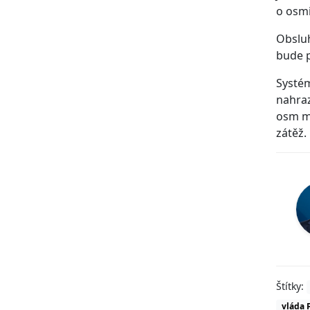
o osmi
Obsluh
bude p
Systém
nahraz
osm mi
zátěž.
Štítky:
vláda P