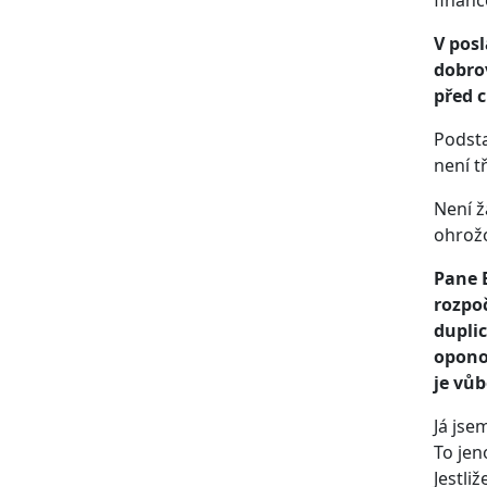
financ
V pos
dobro
před c
Podsta
není t
Není ž
ohrožo
Pane B
rozpoč
duplic
oponov
je vůb
Já jse
To jen
Jestli