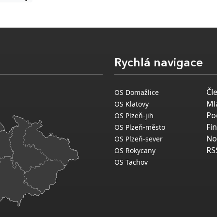
Rychlá navigace
Čl
OS Domažlice
Ml
OS Klatovy
Po
OS Plzeň-jih
Fi
OS Plzeň-město
No
OS Plzeň-sever
RS
OS Rokycany
OS Tachov