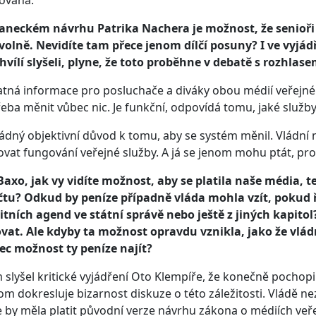
ována.
laneckém návrhu Patrika Nachera je možnost, že senioři 
volně. Nevidíte tam přece jenom dílčí posuny? I ve vyjá
hvílí slyšeli, plyne, že toto proběhne v debatě s rozhlasem
tná informace pro posluchače a diváky obou médií veřejné s
řeba měnit vůbec nic. Je funkční, odpovídá tomu, jaké služb
ádný objektivní důvod k tomu, aby se systém měnil. Vládní 
vat fungování veřejné služby. A já se jenom mohu ptát, pro
axo, jak vy vidíte možnost, aby se platila naše média, te
tu? Odkud by peníze případně vláda mohla vzít, pokud ří
itních agend ve státní správě nebo ještě z jiných kapito
at. Ale kdyby ta možnost opravdu vznikla, jako že vládn
ec možnost ty peníze najít?
m slyšel kritické vyjádření Oto Klempíře, že konečně pochopi
om dokresluje bizarnost diskuze o této záležitosti. Vládě nez
že by měla platit původní verze návrhu zákona o médiích veře