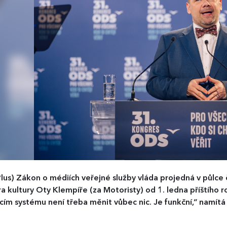
lus)
Zákon o médiích veřejné služby vláda projedná v půlce 
ra kultury Oty Klempíře (za Motoristy) od 1. ledna příštího 
ícím systému není třeba měnit vůbec nic. Je funkční,“ namítá 