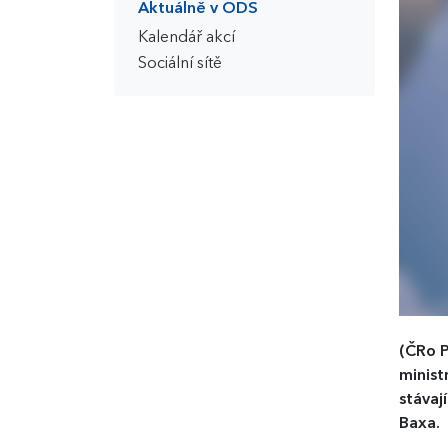
Aktuálně v ODS
Kalendář akcí
Sociální sítě
(ČRo P
minist
stávaj
Baxa.