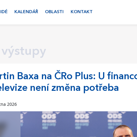
LIDÉ
KALENDÁŘ
OBLASTI
KONTAKT
 výstupy
tin Baxa na ČRo Plus: U financ
elevize není změna potřeba
tna 2026