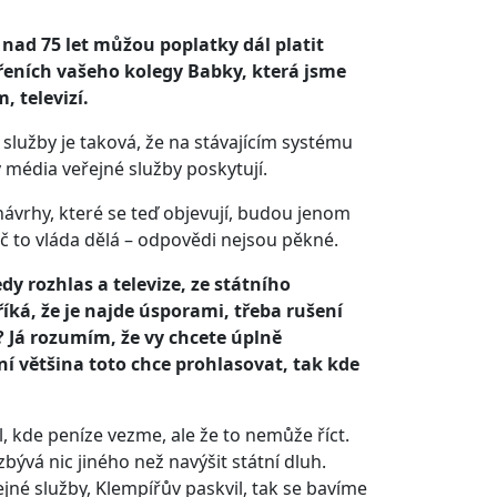
nad 75 let můžou poplatky dál platit
dřeních vašeho kolegy Babky, která jsme
, televizí.
lužby je taková, že na stávajícím systému
y média veřejné služby poskytují.
návrhy, které se teď objevují, budou jenom
č to vláda dělá – odpovědi nejsou pěkné.
dy rozhlas a televize, ze státního
ká, že je najde úsporami, třeba rušení
l? Já rozumím, že vy chcete úplně
í většina toto chce prohlasovat, tak kde
l, kde peníze vezme, ale že to nemůže říct.
bývá nic jiného než navýšit státní dluh.
jné služby, Klempířův paskvil, tak se bavíme