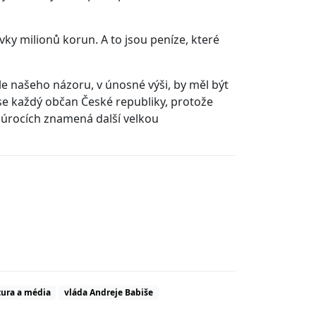
ky milionů korun. A to jsou peníze, které
e našeho názoru, v únosné výši, by měl být
se každý občan České republiky, protože
 úrocích znamená další velkou
tura a média
vláda Andreje Babiše