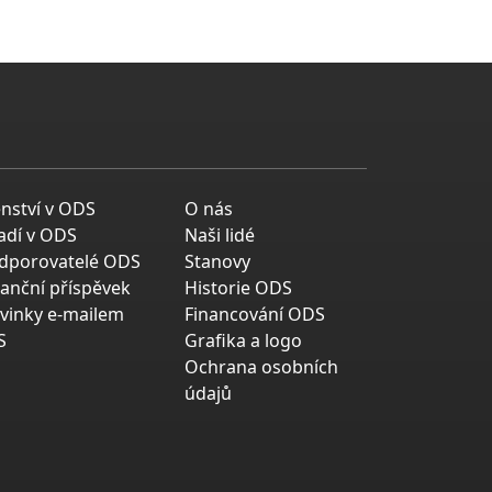
enství v ODS
O nás
adí v ODS
Naši lidé
dporovatelé ODS
Stanovy
nanční příspěvek
Historie ODS
vinky e-mailem
Financování ODS
S
Grafika a logo
Ochrana osobních
údajů