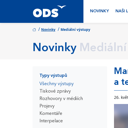
NOVINKY
NAŠI 
/
/
Novinky
Mediální výstupy
Novinky
Mediální
Mar
Typy výstupů
a t
Všechny výstupy
Tiskové zprávy
26. kvě
Rozhovory v médiích
Projevy
Komentáře
Interpelace