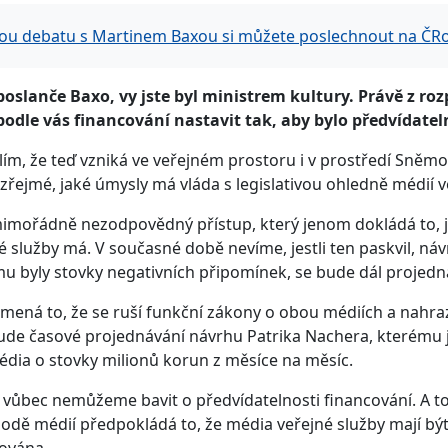
ou debatu s Martinem Baxou si můžete poslechnout na ČRo
oslanče Baxo, vy jste byl ministrem kultury. Právě z rozp
odle vás financování nastavit tak, aby bylo předvídateln
lím, že teď vzniká ve veřejném prostoru i v prostředí Sněmov
zřejmé, jaké úmysly má vláda s legislativou ohledně médií v
mimořádně nezodpovědný přístup, který jenom dokládá to, j
é služby má. V současné době nevíme, jestli ten paskvil, náv
u byly stovky negativních připomínek, se bude dál projedná
mená to, že se ruší funkční zákony o obou médiích a nahr
ude časové projednávání návrhu Patrika Nachera, kterému já
dia o stovky milionů korun z měsíce na měsíc.
 vůbec nemůžeme bavit o předvídatelnosti financování. A t
odě médií předpokládá to, že média veřejné služby mají bý