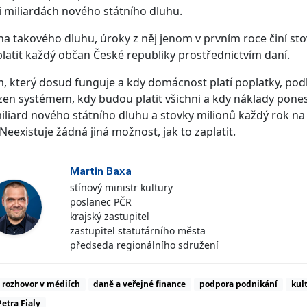
 miliardách nového státního dluhu.
a takového dluhu, úroky z něj jenom v prvním roce činí stov
latit každý občan České republiky prostřednictvím daní.
, který dosud funguje a kdy domácnost platí poplatky, podl
en systémem, kdy budou platit všichni a kdy náklady pone
liard nového státního dluhu a stovky milionů každý rok na
 Neexistuje žádná jiná možnost, jak to zaplatit.
Martin Baxa
stínový ministr kultury
poslanec PČR
krajský zastupitel
zastupitel statutárního města
předseda regionálního sdružení
rozhovor v médiích
daně a veřejné finance
podpora podnikání
kul
etra Fialy