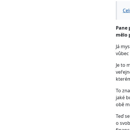
Cel
Pane p
mělo p
Já mys
vůbec 
Je to 
veřejn
kterém
To zna
jaké b
obě mé
Teď se
o svob