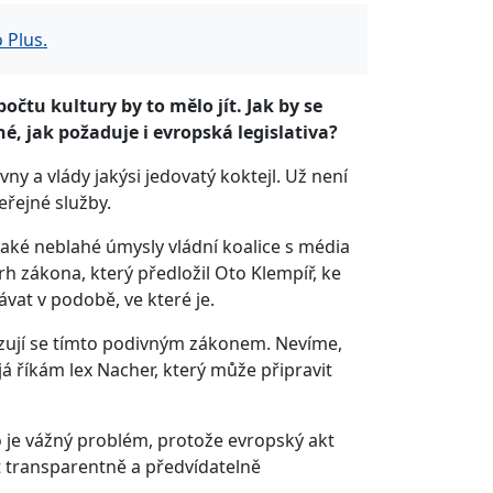
 Plus.
očtu kultury by to mělo jít. Jak by se
é, jak požaduje i evropská legislativa?
ny a vlády jakýsi jedovatý koktejl. Už není
eřejné služby.
aké neblahé úmysly vládní koalice s média
rh zákona, který předložil Oto Klempíř, ke
vat v podobě, ve které je.
azují se tímto podivným zákonem. Nevíme,
 říkám lex Nacher, který může připravit
o je vážný problém, protože evropský akt
t transparentně a předvídatelně