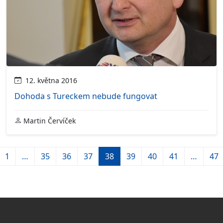
12. května 2016
Dohoda s Tureckem nebude fungovat
Martin Červíček
1
…
35
36
37
38
39
40
41
…
47